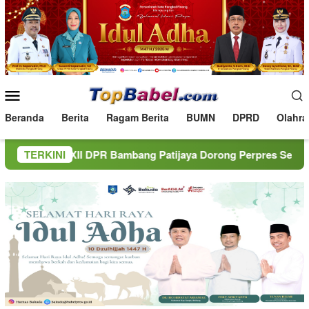
Loncat
ke
konten
Menu
Mobile
Beranda
Berita
Ragam Berita
BUMN
DPRD
Olahra
PR Bambang Patijaya Dorong Perpres Segera Terbit
TERKINI
BN