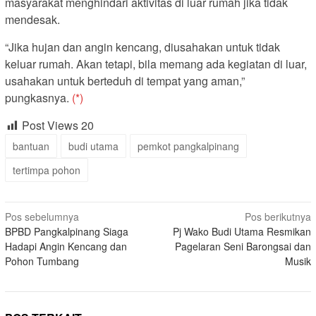
masyarakat menghindari aktivitas di luar rumah jika tidak
mendesak.
“Jika hujan dan angin kencang, diusahakan untuk tidak
keluar rumah. Akan tetapi, bila memang ada kegiatan di luar,
usahakan untuk berteduh di tempat yang aman,”
pungkasnya.
(*)
Post Views
20
bantuan
budi utama
pemkot pangkalpinang
tertimpa pohon
Navigasi
Pos sebelumnya
Pos berikutnya
BPBD Pangkalpinang Siaga
Pj Wako Budi Utama Resmikan
pos
Hadapi Angin Kencang dan
Pagelaran Seni Barongsai dan
Pohon Tumbang
Musik