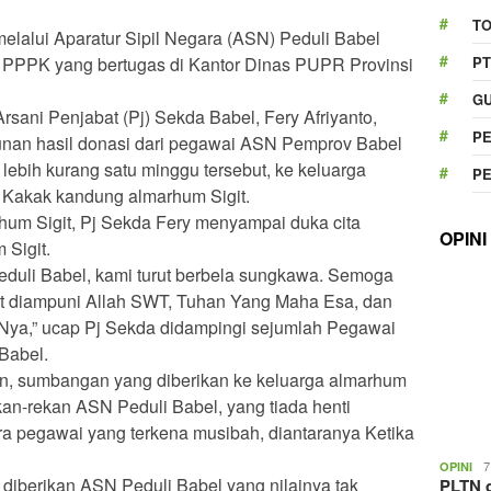
T
elalui Aparatur Sipil Negara (ASN) Peduli Babel
PT
, PPPK yang bertugas di Kantor Dinas PUPR Provinsi
GU
rsani Penjabat (Pj) Sekda Babel, Fery Afriyanto,
P
nan hasil donasi dari pegawai ASN Pemprov Babel
lebih kurang satu minggu tersebut, ke keluarga
P
i Kakak kandung almarhum Sigit.
um Sigit, Pj Sekda Fery menyampai duka cita
OPINI
Sigit.
duli Babel, kami turut berbela sungkawa. Semoga
it diampuni Allah SWT, Tuhan Yang Maha Esa, dan
-Nya,” ucap Pj Sekda didampingi sejumlah Pegawai
Babel.
an, sumbangan yang diberikan ke keluarga almarhum
rekan-rekan ASN Peduli Babel, yang tiada henti
a pegawai yang terkena musibah, diantaranya Ketika
7
OPINI
diberikan ASN Peduli Babel yang nilainya tak
PLTN d