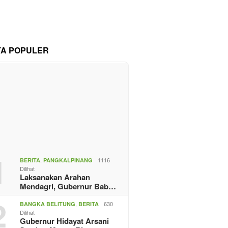
TA POPULER
1
,
1116
BERITA
PANGKALPINANG
Dilihat
Laksanakan Arahan
Mendagri, Gubernur Bab…
2
,
630
BANGKA BELITUNG
BERITA
Dilihat
Gubernur Hidayat Arsani