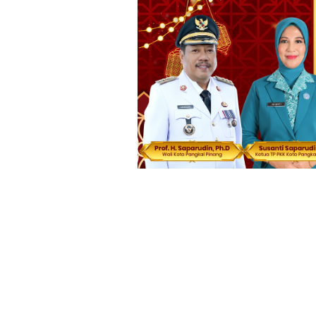
Loncat
ke
konten