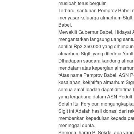
musibah terus bergulir.
Terbaru, santunan Pemprov Babel m
menyasar keluarga almarhum Sigit
Babel.
Mewakili Gubernur Babel, Hidayat A
mengantarkan langsung uang santu
senilai Rp2.250.000 yang dihimpun 
almarhum Sigit, yang diterima Yant
Dihadapan saudara kandung almarh
mendalam atas kepergian almarhum 
“Atas nama Pemprov Babel, ASN Pe
kesalahan, kekhilfan almarhum Sig
semua amal ibadah dapat diterima
yang tergabung dalam ASN Peduli 
Selain itu, Fery pun mengungkapk
Sigit ini Adalah hasil donasi dari 
memberikan kepedulian kepada par
meninggal dunia.
Semoga, harap Pj Sekda, apa yang 