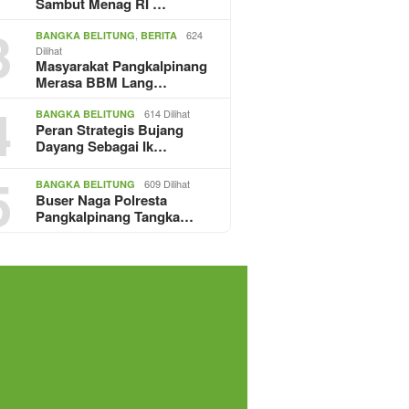
Sambut Menag RI …
3
,
624
BANGKA BELITUNG
BERITA
Dilihat
Masyarakat Pangkalpinang
Merasa BBM Lang…
4
614 Dilihat
BANGKA BELITUNG
Peran Strategis Bujang
Dayang Sebagai Ik…
5
609 Dilihat
BANGKA BELITUNG
Buser Naga Polresta
Pangkalpinang Tangka…