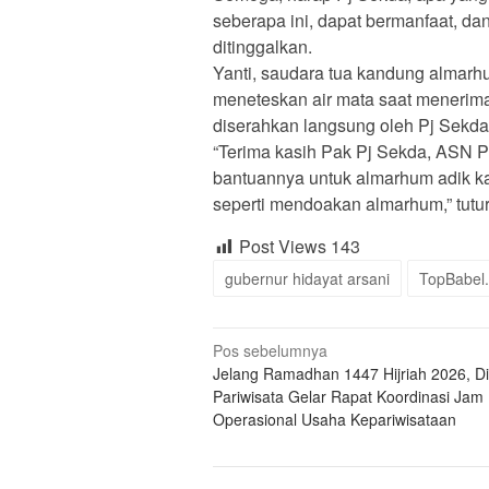
seberapa ini, dapat bermanfaat, da
ditinggalkan.
Yanti, saudara tua kandung almarh
meneteskan air mata saat menerim
diserahkan langsung oleh Pj Sekda
“Terima kasih Pak Pj Sekda, ASN P
bantuannya untuk almarhum adik ka
seperti mendoakan almarhum,” tutur 
Post Views
143
gubernur hidayat arsani
TopBabel
Navigasi
Pos sebelumnya
Jelang Ramadhan 1447 Hijriah 2026, D
pos
Pariwisata Gelar Rapat Koordinasi Jam
Operasional Usaha Kepariwisataan