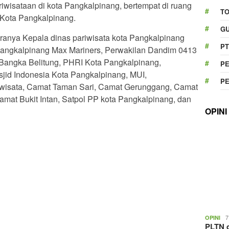
riwisataan di kota Pangkalpinang, bertempat di ruang
T
 Kota Pangkalpinang.
GU
aranya Kepala dinas pariwisata kota Pangkalpinang
PT
 Pangkalpinang Max Mariners, Perwakilan Dandim 0413
 Bangka Belitung, PHRI Kota Pangkalpinang,
P
jid Indonesia Kota Pangkalpinang, MUI,
P
wisata, Camat Taman Sari, Camat Gerunggang, Camat
mat Bukit Intan, Satpol PP kota Pangkalpinang, dan
OPINI
7
OPINI
PLTN d