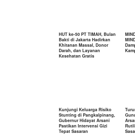
HUT ke-50 PT TIMAH, Bulan
MIND
Bakti di Jakarta Hadirkan
MIND
Khitanan Massal, Donor
Damp
Darah, dan Layanan
Kamp
Kesehatan Gratis
Kunjungi Keluarga Risiko
Turu
Stunting di Pangkalpinang,
Gunu
Gubernur Hidayat Arsani
Arsa
Pastikan Intervensi Gizi
Ruti
Tepat Sasaran
Sasa