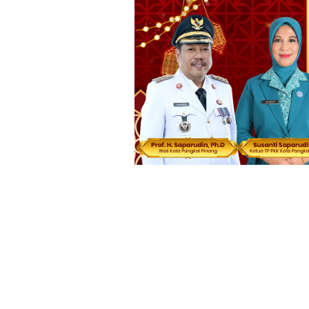
Loncat
ke
konten