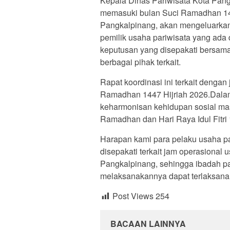
Kepala Dinas Pariwisata Kota Pan
memasuki bulan Suci Ramadhan 1447
Pangkalpinang, akan mengeluarkan 
pemilik usaha pariwisata yang ada
keputusan yang disepakati bersama
berbagai pihak terkait.
Rapat koordinasi ini terkait denga
Ramadhan 1447 Hijriah 2026.Dal
keharmonisan kehidupan sosial mas
Ramadhan dan Hari Raya Idul Fitri 1
Harapan kami para pelaku usaha pa
disepakati terkait jam operasional
Pangkalpinang, sehingga ibadah p
melaksanakannya dapat terlaksana
Post Views
254
BACAAN LAINNYA