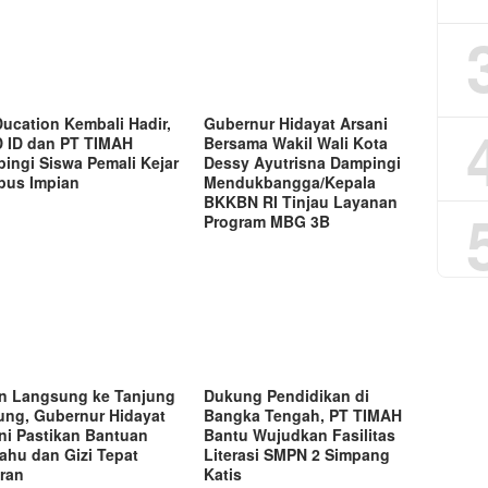
ucation Kembali Hadir,
Gubernur Hidayat Arsani
 ID dan PT TIMAH
Bersama Wakil Wali Kota
ingi Siswa Pemali Kejar
Dessy Ayutrisna Dampingi
us Impian
Mendukbangga/Kepala
BKKBN RI Tinjau Layanan
Program MBG 3B
n Langsung ke Tanjung
Dukung Pendidikan di
ng, Gubernur Hidayat
Bangka Tengah, PT TIMAH
ni Pastikan Bantuan
Bantu Wujudkan Fasilitas
lahu dan Gizi Tepat
Literasi SMPN 2 Simpang
ran
Katis