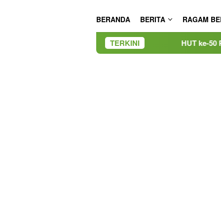
BERANDA
BERITA
RAGAM BE
TERKINI
HUT ke-50 PT TIMAH, Bulan Bak