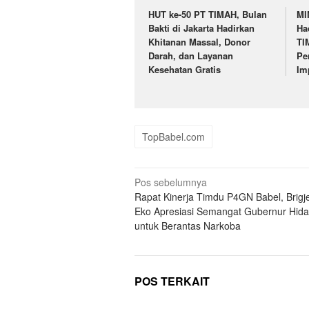
HUT ke-50 PT TIMAH, Bulan
MI
Bakti di Jakarta Hadirkan
Ha
Khitanan Massal, Donor
TI
Darah, dan Layanan
Pe
Kesehatan Gratis
Im
TopBabel.com
Navigasi
Pos sebelumnya
Rapat Kinerja Timdu P4GN Babel, Brigj
pos
Eko Apresiasi Semangat Gubernur Hida
untuk Berantas Narkoba
POS TERKAIT