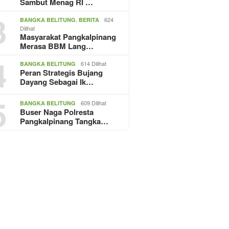
Sambut Menag RI …
3
,
624
BANGKA BELITUNG
BERITA
Dilihat
Masyarakat Pangkalpinang
Merasa BBM Lang…
4
614 Dilihat
BANGKA BELITUNG
Peran Strategis Bujang
Dayang Sebagai Ik…
5
609 Dilihat
BANGKA BELITUNG
Buser Naga Polresta
Pangkalpinang Tangka…