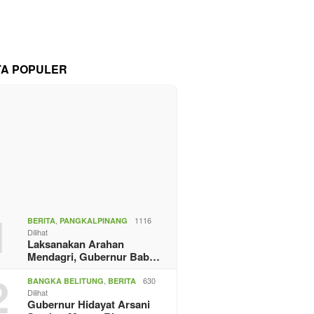
TA POPULER
1
,
1116
BERITA
PANGKALPINANG
Dilihat
Laksanakan Arahan
Mendagri, Gubernur Bab…
2
,
630
BANGKA BELITUNG
BERITA
Dilihat
Gubernur Hidayat Arsani