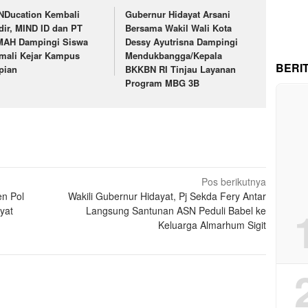
NDucation Kembali
Gubernur Hidayat Arsani
dir, MIND ID dan PT
Bersama Wakil Wali Kota
MAH Dampingi Siswa
Dessy Ayutrisna Dampingi
mali Kejar Kampus
Mendukbangga/Kepala
BERI
pian
BKKBN RI Tinjau Layanan
Program MBG 3B
Pos berikutnya
en Pol
Wakili Gubernur Hidayat, Pj Sekda Fery Antar
yat
Langsung Santunan ASN Peduli Babel ke
Keluarga Almarhum Sigit