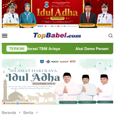
Loncat
ke
konten
Menu
Mobile
terasi TBM Arisya
TERKINI
Aksi Demo Penambang Timah di Belit
Beranda
Berita