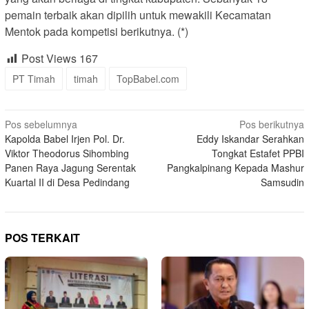
pemain terbaik akan dipilih untuk mewakili Kecamatan
Mentok pada kompetisi berikutnya. (*)
Post Views
167
PT Timah
timah
TopBabel.com
Navigasi
Pos sebelumnya
Pos berikutnya
Kapolda Babel Irjen Pol. Dr.
Eddy Iskandar Serahkan
pos
Viktor Theodorus Sihombing
Tongkat Estafet PPBI
Panen Raya Jagung Serentak
Pangkalpinang Kepada Mashur
Kuartal II di Desa Pedindang
Samsudin
POS TERKAIT