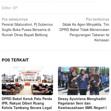
Editor: DF
Navigasi
Pos sebelumnya
Pos berikutnya
Pererat Silaturahmi, Pj Gubernur
Sidak Ke Agen Minyakita, Tim
pos
Sugito Buka Puasa Bersama di
DPRD Babel Tidak Menemukan
Rumah Dinas Bupati Belitung
Pengurangan Takaran Isi
Kemasan
POS TERKAIT
DPRD Babel Ketuk Palu Perda
Dessy Ayutrisna Menghadiri
IPR, Rakyat Diberi Ruang
Pagelaran Seni dan
Kelola Tambang Secara Legal
Kewirausahaan SMK Negeri I