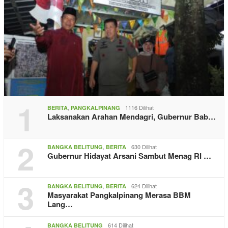
1
,
1116 Dilihat
BERITA
PANGKALPINANG
Laksanakan Arahan Mendagri, Gubernur Bab…
2
,
630 Dilihat
BANGKA BELITUNG
BERITA
Gubernur Hidayat Arsani Sambut Menag RI …
3
,
624 Dilihat
BANGKA BELITUNG
BERITA
Masyarakat Pangkalpinang Merasa BBM
Lang…
614 Dilihat
BANGKA BELITUNG