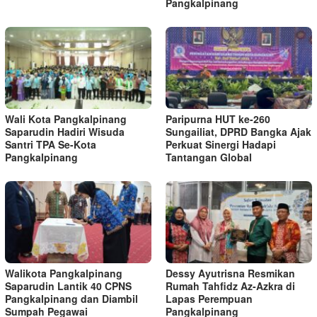
Pangkalpinang
Wali Kota Pangkalpinang
Paripurna HUT ke-260
Saparudin Hadiri Wisuda
Sungailiat, DPRD Bangka Ajak
Santri TPA Se-Kota
Perkuat Sinergi Hadapi
Pangkalpinang
Tantangan Global
Walikota Pangkalpinang
Dessy Ayutrisna Resmikan
Saparudin Lantik 40 CPNS
Rumah Tahfidz Az-Azkra di
Pangkalpinang dan Diambil
Lapas Perempuan
Sumpah Pegawai
Pangkalpinang