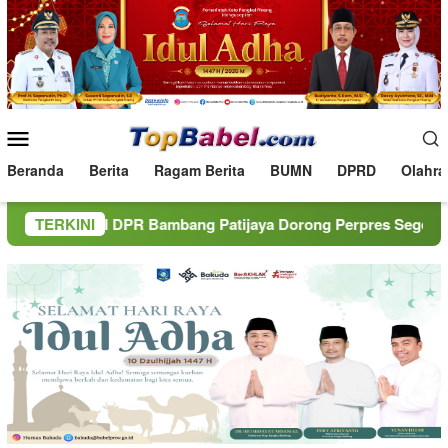
Loncat
ke
konten
Menu
Mobile
Beranda
Berita
Ragam Berita
BUMN
DPRD
Olahra
I DPR Bambang Patijaya Dorong Perpres Segera Terbit
TERKINI