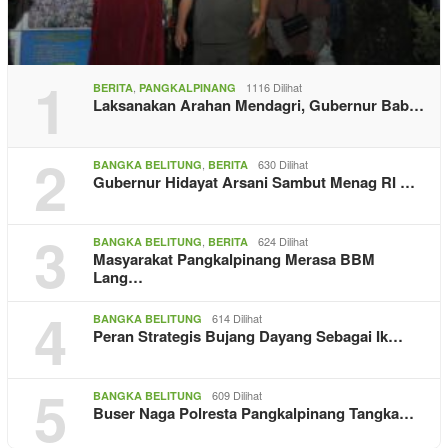
1
,
1116 Dilihat
BERITA
PANGKALPINANG
Laksanakan Arahan Mendagri, Gubernur Bab…
2
,
630 Dilihat
BANGKA BELITUNG
BERITA
Gubernur Hidayat Arsani Sambut Menag RI …
3
,
624 Dilihat
BANGKA BELITUNG
BERITA
Masyarakat Pangkalpinang Merasa BBM
Lang…
4
614 Dilihat
BANGKA BELITUNG
Peran Strategis Bujang Dayang Sebagai Ik…
5
609 Dilihat
BANGKA BELITUNG
Buser Naga Polresta Pangkalpinang Tangka…