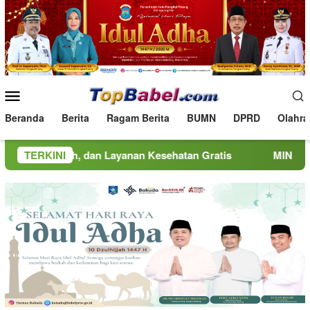
Loncat
ke
konten
Menu
Mobile
Beranda
Berita
Ragam Berita
BUMN
DPRD
Olahra
 dan Layanan Kesehatan Gratis
TERKINI
MINDucation Kembali Ha