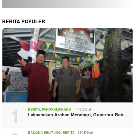
BERITA POPULER
1
,
1116 Dilihat
BERITA
PANGKALPINANG
Laksanakan Arahan Mendagri, Gubernur Bab…
,
630 Dilihat
BANGKA BELITUNG
BERITA