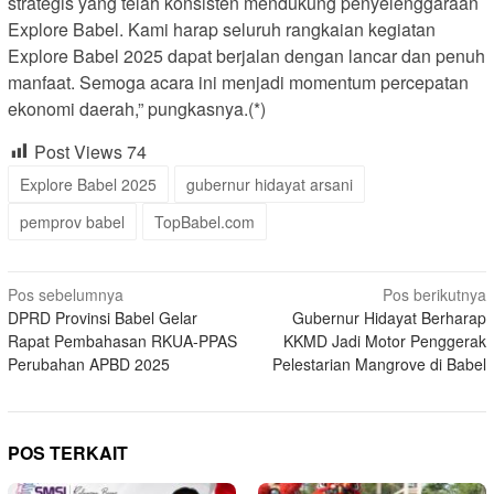
strategis yang telah konsisten mendukung penyelenggaraan
Explore Babel. Kami harap seluruh rangkaian kegiatan
Explore Babel 2025 dapat berjalan dengan lancar dan penuh
manfaat. Semoga acara ini menjadi momentum percepatan
ekonomi daerah,” pungkasnya.(*)
Post Views
74
Explore Babel 2025
gubernur hidayat arsani
pemprov babel
TopBabel.com
Navigasi
Pos sebelumnya
Pos berikutnya
DPRD Provinsi Babel Gelar
Gubernur Hidayat Berharap
pos
Rapat Pembahasan RKUA-PPAS
KKMD Jadi Motor Penggerak
Perubahan APBD 2025
Pelestarian Mangrove di Babel
POS TERKAIT