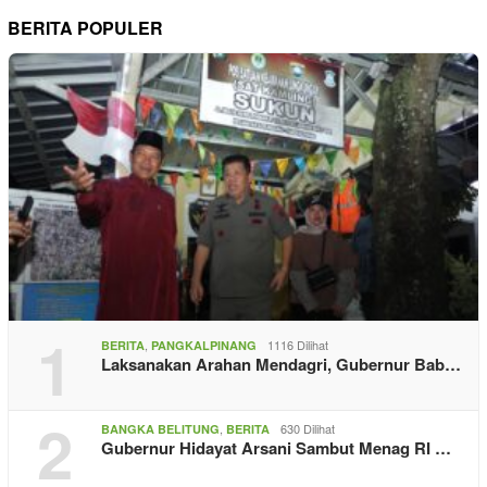
BERITA POPULER
1
,
1116 Dilihat
BERITA
PANGKALPINANG
Laksanakan Arahan Mendagri, Gubernur Bab…
2
,
630 Dilihat
BANGKA BELITUNG
BERITA
Gubernur Hidayat Arsani Sambut Menag RI …