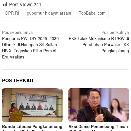
Post Views
241
DPR RI
gubernur hidayat arsani
TopBabel.com
Navigasi
Pos sebelumnya
Pos berikutnya
Pengurus PWI DIY 2025–2030
PKS Tolak Mekanisme RT/RW di
pos
Dilantik di Hadapan Sri Sultan
Perubahan Purwako LKK
HB X, Tegaskan Etika Pers di
Pangkalpinang
Era Viralitas
POS TERKAIT
Bunda Literasi Pangkalpinang
Aksi Demo Penambang Timah