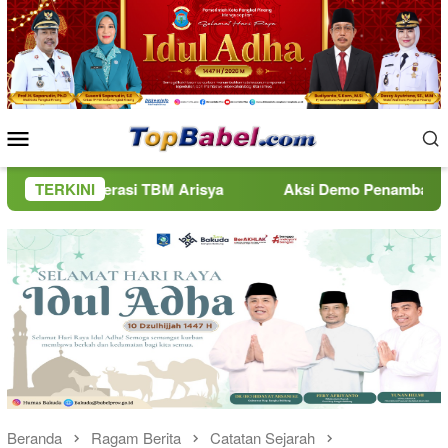
Loncat
ke
konten
Menu
Mobile
asi TBM Arisya
TERKINI
Aksi Demo Penambang Timah di Belitung
Beranda
Ragam Berita
Catatan Sejarah