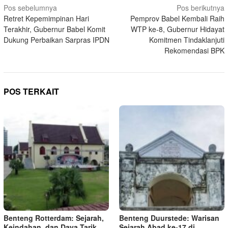
Navigasi
Pos sebelumnya
Pos berikutnya
Retret Kepemimpinan Hari
Pemprov Babel Kembali Raih
pos
Terakhir, Gubernur Babel Komit
WTP ke-8, Gubernur Hidayat
Dukung Perbaikan Sarpras IPDN
Komitmen Tindaklanjuti
Rekomendasi BPK
POS TERKAIT
Benteng Rotterdam: Sejarah,
Benteng Duurstede: Warisan
Keindahan, dan Daya Tarik
Sejarah Abad ke-17 di