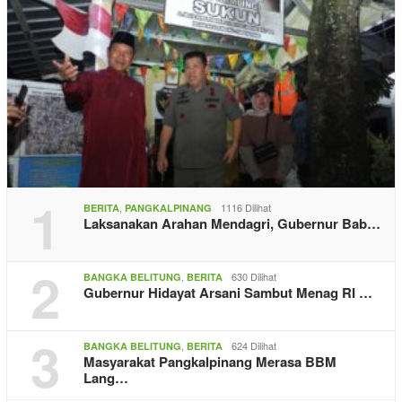
1
,
1116 Dilihat
BERITA
PANGKALPINANG
Laksanakan Arahan Mendagri, Gubernur Bab…
2
,
630 Dilihat
BANGKA BELITUNG
BERITA
Gubernur Hidayat Arsani Sambut Menag RI …
3
,
624 Dilihat
BANGKA BELITUNG
BERITA
Masyarakat Pangkalpinang Merasa BBM
Lang…