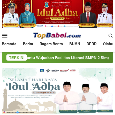
Loncat
ke
konten
Menu
Mobile
Beranda
Berita
Ragam Berita
BUMN
DPRD
Olahra
Wujudkan Fasilitas Literasi SMPN 2 Simpang Katis
TERKINI
PT 