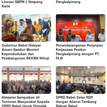
Literasi SMPN 2 Simpang
Pangkalpinang
Katis
Gubernur Babel Hidayat
Penandatanganan Perjanjian
Arsani Sambut Menteri
Kerjasama Pemkot
Kependudukan dan
Pangkalpinang dengan PT.
Pembangunan BKKBN Wihaji
PLN
Almaster Sampaikan 20
DPRD Babel Gelar RDP
Tuntutan Masyarakat Kepada
dengan Aliansi Tambang
DPRD Babel Untuk Ditindak
Rakyat Babel