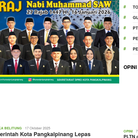
T
GU
PT
P
P
OPINI
topbabel.com
17 Oktober 2025
A BELITUNG
7
OPINI
rintah Kota Pangkalpinang Lepas
PLTN d