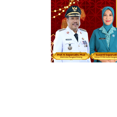
Loncat
ke
konten