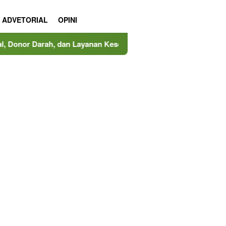
ADVETORIAL
OPINI
dan Layanan Kesehatan Gratis
MINDucation Kembali Hadi