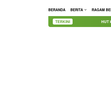
BERANDA
BERITA
RAGAM BE
TERKINI
HUT ke-50 PT TIMAH, Bu