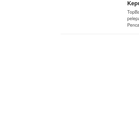
Kepu
TopBa
pelep
Penca