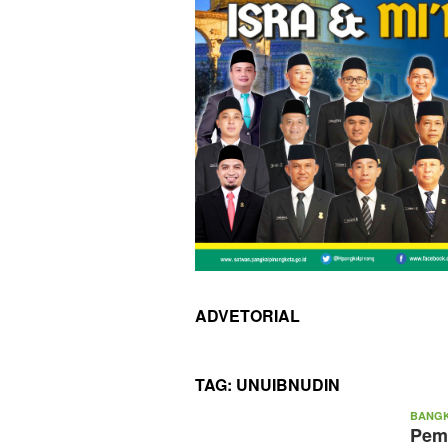
ADVETORIAL
TAG:
UNUIBNUDIN
BANGK
Peme