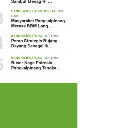
Sambut Menag RI …
3
,
624
BANGKA BELITUNG
BERITA
Dilihat
Masyarakat Pangkalpinang
Merasa BBM Lang…
4
614 Dilihat
BANGKA BELITUNG
Peran Strategis Bujang
Dayang Sebagai Ik…
5
609 Dilihat
BANGKA BELITUNG
Buser Naga Polresta
Pangkalpinang Tangka…