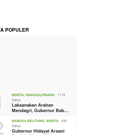
TA POPULER
1
,
1116
BERITA
PANGKALPINANG
Dilihat
Laksanakan Arahan
Mendagri, Gubernur Bab…
2
,
630
BANGKA BELITUNG
BERITA
Dilihat
Gubernur Hidayat Arsani