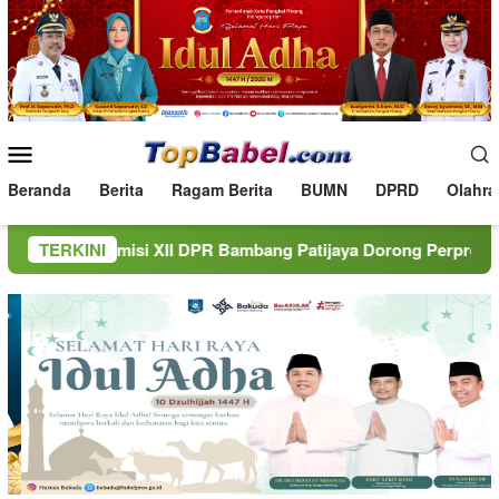
Loncat
ke
konten
Menu
Mobile
Beranda
Berita
Ragam Berita
BUMN
DPRD
Olahra
misi XII DPR Bambang Patijaya Dorong Perpres Segera Terbit
TERKINI