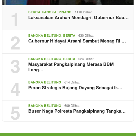
1
,
1116 Dilihat
BERITA
PANGKALPINANG
Laksanakan Arahan Mendagri, Gubernur Bab…
2
,
630 Dilihat
BANGKA BELITUNG
BERITA
Gubernur Hidayat Arsani Sambut Menag RI …
3
,
624 Dilihat
BANGKA BELITUNG
BERITA
Masyarakat Pangkalpinang Merasa BBM
Lang…
4
614 Dilihat
BANGKA BELITUNG
Peran Strategis Bujang Dayang Sebagai Ik…
5
609 Dilihat
BANGKA BELITUNG
Buser Naga Polresta Pangkalpinang Tangka…