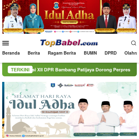
Loncat
ke
konten
Menu
Mobile
Beranda
Berita
Ragam Berita
BUMN
DPRD
Olahra
 XII DPR Bambang Patijaya Dorong Perpres Segera Terbit
TERKINI