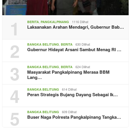
1
,
1116 Dilihat
BERITA
PANGKALPINANG
Laksanakan Arahan Mendagri, Gubernur Bab…
2
,
630 Dilihat
BANGKA BELITUNG
BERITA
Gubernur Hidayat Arsani Sambut Menag RI …
3
,
624 Dilihat
BANGKA BELITUNG
BERITA
Masyarakat Pangkalpinang Merasa BBM
Lang…
4
614 Dilihat
BANGKA BELITUNG
Peran Strategis Bujang Dayang Sebagai Ik…
5
609 Dilihat
BANGKA BELITUNG
Buser Naga Polresta Pangkalpinang Tangka…