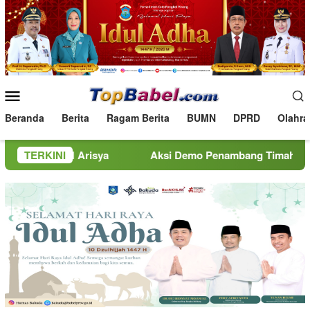
Loncat
ke
konten
Menu
Mobile
Beranda
Berita
Ragam Berita
BUMN
DPRD
Olahra
BM Arisya
TERKINI
Aksi Demo Penambang Timah di Belitung Menge