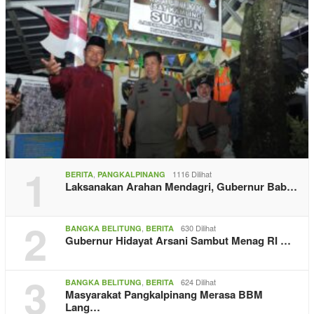
1
,
1116 Dilihat
BERITA
PANGKALPINANG
Laksanakan Arahan Mendagri, Gubernur Bab…
2
,
630 Dilihat
BANGKA BELITUNG
BERITA
Gubernur Hidayat Arsani Sambut Menag RI …
3
,
624 Dilihat
BANGKA BELITUNG
BERITA
Masyarakat Pangkalpinang Merasa BBM
Lang…