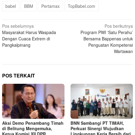
babel
BBM
Pertamax
TopBabel.com
Navigasi
Pos sebelumnya
Pos berikutnya
Masyarakat Harus Waspada
Program PWI ‘Satu Perahu’
pos
Dengan Cuaca Extrem di
Bersama Bappenas untuk
Pangkalpinang
Penguatan Kompetensi
Wartawan
POS TERKAIT
Aksi Demo Penambang Timah
BNN Sambangi PT TIMAH,
di Belitung Mengemuka,
Perkuat Sinergi Wujudkan
Ketua Komisi XII DPR
Lingkungan Kerja Bersih dari