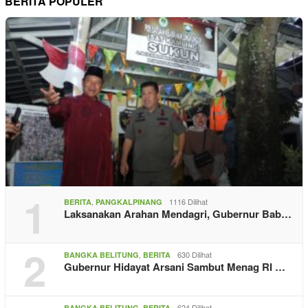
BERITA POPULER
1
,
1116 Dilihat
BERITA
PANGKALPINANG
Laksanakan Arahan Mendagri, Gubernur Bab…
2
,
630 Dilihat
BANGKA BELITUNG
BERITA
Gubernur Hidayat Arsani Sambut Menag RI …
,
624 Dilihat
BANGKA BELITUNG
BERITA