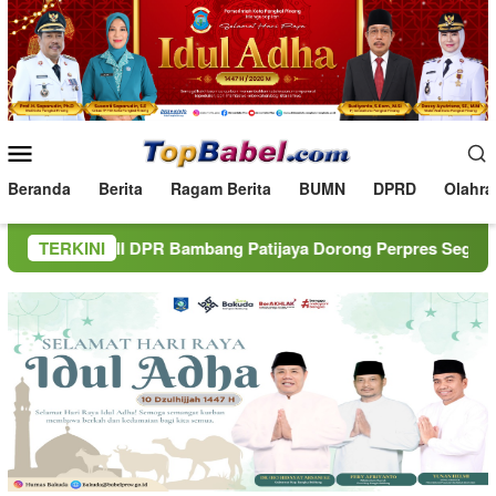
Loncat
ke
konten
Menu
Mobile
Beranda
Berita
Ragam Berita
BUMN
DPRD
Olahra
PR Bambang Patijaya Dorong Perpres Segera Terbit
TERKINI
BNN