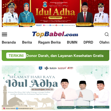
Loncat
ke
konten
Menu
Mobile
Beranda
Berita
Ragam Berita
BUMN
DPRD
Olahra
l, Donor Darah, dan Layanan Kesehatan Gratis
TERKINI
MINDucat