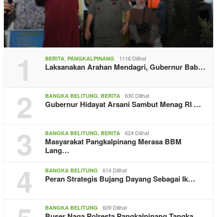
1
,
1116 Dilihat
BERITA
PANGKALPINANG
Laksanakan Arahan Mendagri, Gubernur Bab…
2
,
630 Dilihat
BANGKA BELITUNG
BERITA
Gubernur Hidayat Arsani Sambut Menag RI …
3
,
624 Dilihat
BANGKA BELITUNG
BERITA
Masyarakat Pangkalpinang Merasa BBM
Lang…
4
614 Dilihat
BANGKA BELITUNG
Peran Strategis Bujang Dayang Sebagai Ik…
609 Dilihat
BANGKA BELITUNG
Buser Naga Polresta Pangkalpinang Tangka…