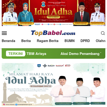
Loncat
ke
konten
Menu
Mobile
Beranda
Berita
Ragam Berita
BUMN
DPRD
Olahra
i TBM Arisya
TERKINI
Aksi Demo Penambang Timah di Belitung M