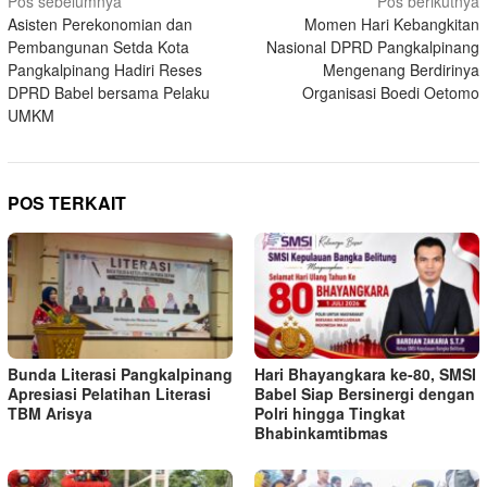
Navigasi
Pos sebelumnya
Pos berikutnya
Asisten Perekonomian dan
Momen Hari Kebangkitan
pos
Pembangunan Setda Kota
Nasional DPRD Pangkalpinang
Pangkalpinang Hadiri Reses
Mengenang Berdirinya
DPRD Babel bersama Pelaku
Organisasi Boedi Oetomo
UMKM
POS TERKAIT
Bunda Literasi Pangkalpinang
Hari Bhayangkara ke-80, SMSI
Apresiasi Pelatihan Literasi
Babel Siap Bersinergi dengan
TBM Arisya
Polri hingga Tingkat
Bhabinkamtibmas