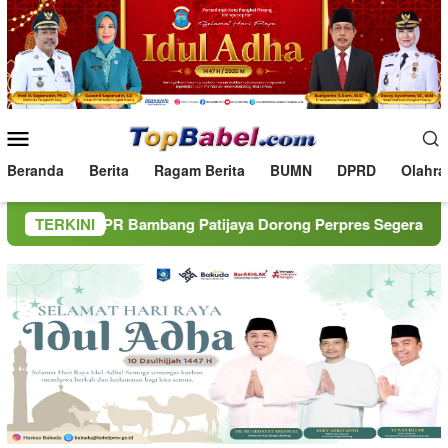
Loncat
ke
konten
Menu
Mobile
Beranda
Berita
Ragam Berita
BUMN
DPRD
Olahra
PR Bambang Patijaya Dorong Perpres Segera Terbit
TERKINI
BNN