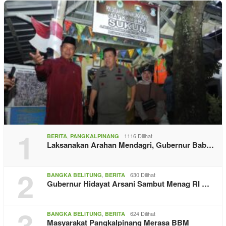
1
,
1116 Dilihat
BERITA
PANGKALPINANG
Laksanakan Arahan Mendagri, Gubernur Bab…
2
,
630 Dilihat
BANGKA BELITUNG
BERITA
Gubernur Hidayat Arsani Sambut Menag RI …
3
,
624 Dilihat
BANGKA BELITUNG
BERITA
Masyarakat Pangkalpinang Merasa BBM