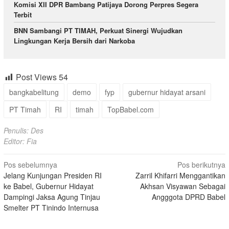
Komisi XII DPR Bambang Patijaya Dorong Perpres Segera
Terbit
BNN Sambangi PT TIMAH, Perkuat Sinergi Wujudkan
Lingkungan Kerja Bersih dari Narkoba
Post Views
54
bangkabelitung
demo
fyp
gubernur hidayat arsani
PT Timah
RI
timah
TopBabel.com
Penulis: Des
Editor: Fia
Navigasi
Pos sebelumnya
Pos berikutnya
Jelang Kunjungan Presiden RI
Zarril Khifarri Menggantikan
pos
ke Babel, Gubernur Hidayat
Akhsan Visyawan Sebagai
Dampingi Jaksa Agung Tinjau
Angggota DPRD Babel
Smelter PT Tinindo Internusa