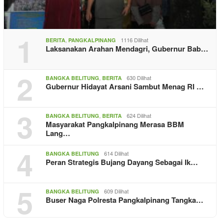
1
,
1116 Dilihat
BERITA
PANGKALPINANG
Laksanakan Arahan Mendagri, Gubernur Bab…
2
,
630 Dilihat
BANGKA BELITUNG
BERITA
Gubernur Hidayat Arsani Sambut Menag RI …
3
,
624 Dilihat
BANGKA BELITUNG
BERITA
Masyarakat Pangkalpinang Merasa BBM
Lang…
4
614 Dilihat
BANGKA BELITUNG
Peran Strategis Bujang Dayang Sebagai Ik…
5
609 Dilihat
BANGKA BELITUNG
Buser Naga Polresta Pangkalpinang Tangka…