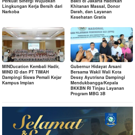
Perkuat Sinergi Wujudkan
Bakti di Jakarta Hadirkan
Lingkungan Kerja Bersih dari
Khitanan Massal, Donor
Narkoba
Darah, dan Layanan
Kesehatan Gratis
MINDucation Kembali Hadir,
Gubernur Hidayat Arsani
MIND ID dan PT TIMAH
Bersama Wakil Wali Kota
Dampingi Siswa Pemali Kejar
Dessy Ayutrisna Dampingi
Kampus Impian
Mendukbangga/Kepala
BKKBN RI Tinjau Layanan
Program MBG 3B