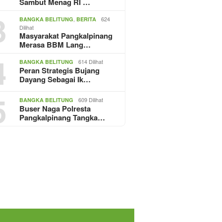
Sambut Menag RI …
3
,
624
BANGKA BELITUNG
BERITA
Dilihat
Masyarakat Pangkalpinang
Merasa BBM Lang…
4
614 Dilihat
BANGKA BELITUNG
Peran Strategis Bujang
Dayang Sebagai Ik…
5
609 Dilihat
BANGKA BELITUNG
Buser Naga Polresta
Pangkalpinang Tangka…