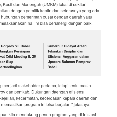
, Kecil dan Menengah (UMKM) lokal di sekitar
salkan dengan pemilik kantin dan seterusnya yang ada
a hubungan pemerintah pusat dengan daerah yaitu
melaksanakan hal ini bisa bersinergi dengan baik.
 Porprov VII Babel
Gubernur Hidayat Arsani
tangkan Persiapan
Tekankan Disiplin dan
wat CdM Meeting II, 26
Efisiensi Anggaran dalam
bor Siap
Upacara Bulanan Pemprov
pertandingkan
Babel
g menjadi stakeholder pertama, tetapi tentu masih
v dan pemkab. Dukungan ditengah efisiensi
ejelian, kecermatan, kecerdasan kepala daerah dan
memastikan program ini bisa berjalan,” jelasnya.
un kita mendukung penuh program yang di inisiasi