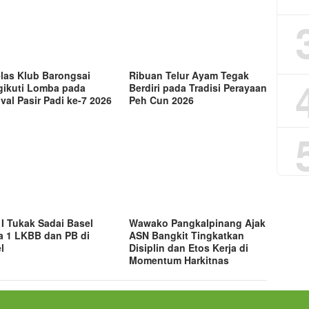
las Klub Barongsai
Ribuan Telur Ayam Tegak
ikuti Lomba pada
Berdiri pada Tradisi Perayaan
ival Pasir Padi ke-7 2026
Peh Cun 2026
I Tukak Sadai Basel
Wawako Pangkalpinang Ajak
a 1 LKBB dan PB di
ASN Bangkit Tingkatkan
l
Disiplin dan Etos Kerja di
Momentum Harkitnas