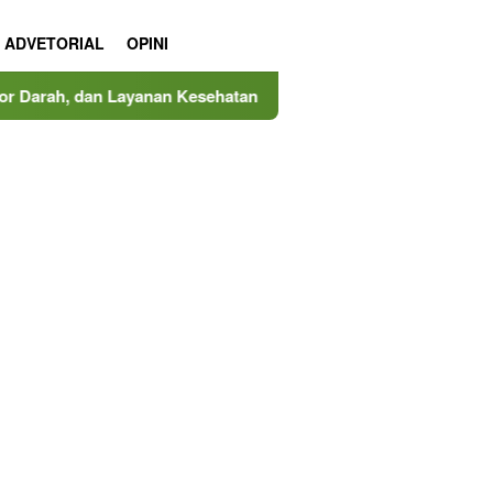
ADVETORIAL
OPINI
nan Kesehatan Gratis
MINDucation Kembali Hadir, MIND