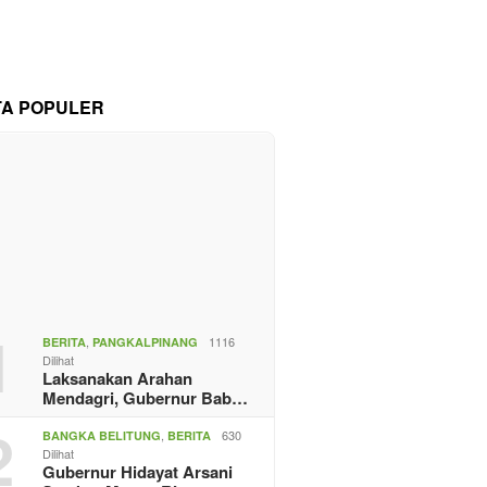
TA POPULER
1
,
1116
BERITA
PANGKALPINANG
Dilihat
Laksanakan Arahan
Mendagri, Gubernur Bab…
2
,
630
BANGKA BELITUNG
BERITA
Dilihat
Gubernur Hidayat Arsani