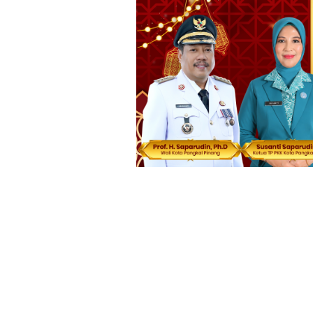
Loncat
ke
konten