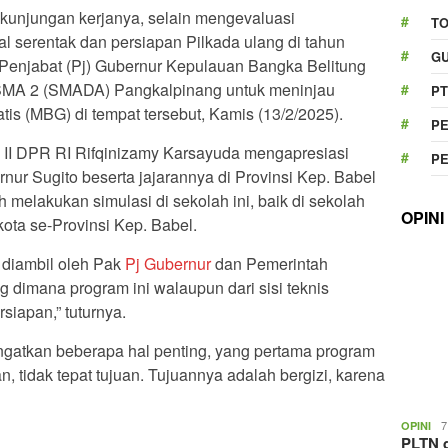
kunjungan kerjanya, selain mengevaluasi
T
l serentak dan persiapan Pilkada ulang di tahun
GU
 Penjabat (Pj) Gubernur Kepulauan Bangka Belitung
 SMA 2 (SMADA) Pangkalpinang untuk meninjau
PT
tis (MBG) di tempat tersebut, Kamis (13/2/2025).
P
 II DPR RI Rifqinizamy Karsayuda mengapresiasi
P
rnur Sugito beserta jajarannya di Provinsi Kep. Babel
h melakukan simulasi di sekolah ini, baik di sekolah
OPINI
kota se-Provinsi Kep. Babel.
 diambil oleh Pak
Pj Gubernur
dan Pemerintah
 dimana program ini walaupun dari sisi teknis
siapan,” tuturnya.
gatkan beberapa hal penting, yang pertama program
n, tidak tepat tujuan. Tujuannya adalah bergizi, karena
7
OPINI
PLTN d