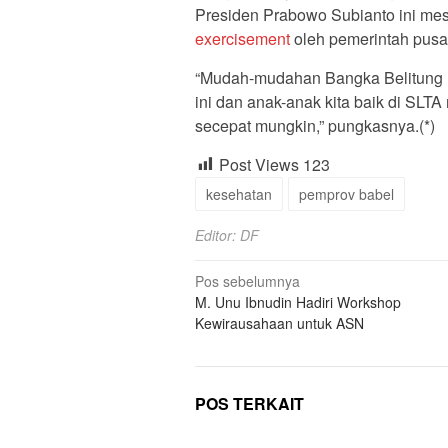
Presiden Prabowo Subianto ini mes
exercisement
oleh pemerintah pusa
“Mudah-mudahan Bangka Belitung 
ini dan anak-anak kita baik di SL
secepat mungkin,” pungkasnya.(*)
Post Views
123
kesehatan
pemprov babel
Editor: DF
Navigasi
Pos sebelumnya
M. Unu Ibnudin Hadiri Workshop
pos
Kewirausahaan untuk ASN
POS TERKAIT