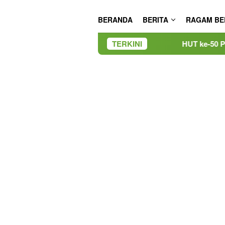
BERANDA
BERITA
RAGAM BE
TERKINI
HUT ke-50 PT TIMAH, Bulan Bak