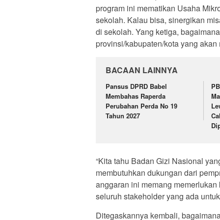
program ini mematikan Usaha Mikro
sekolah. Kalau bisa, sinergikan mi
di sekolah. Yang ketiga, bagaiman
provinsi/kabupaten/kota yang akan 
BACAAN LAINNYA
Pansus DPRD Babel
PB
Membahas Raperda
Ma
Perubahan Perda No 19
Le
Tahun 2027
Ca
Di
“Kita tahu Badan Gizi Nasional yan
membutuhkan dukungan dari pempro
anggaran ini memang memerlukan k
seluruh stakeholder yang ada untuk 
Ditegaskannya kembali, bagaimanap