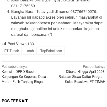
08117175950
Bangka Barat: Totaviyadi di nomor 087766740279.
Layanan ini dapat diakses oleh seluruh masyarakat di
wilayah sekitar operasi perusahaan. Masyarakat dapat
menghubungi hotline ini untuk melaporkan kejadian
darurat dan bencana. (*)
Post Views
133
PT Timah
timah
TopBabel.com
Navigasi
Pos sebelumnya
Pos berikutnya
Komisi II DPRD Babel
Dibuka Hingga April 2026,
pos
Kunjungan Ke Koperasi Desa
Ratusan Siswa Daftar Program
Merah Putih Tanjung Binga
Kelas Beasiswa PT TIMAH
POS TERKAIT