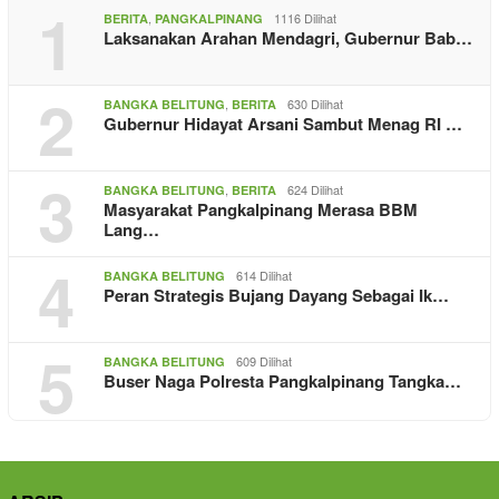
1
,
1116 Dilihat
BERITA
PANGKALPINANG
Laksanakan Arahan Mendagri, Gubernur Bab…
2
,
630 Dilihat
BANGKA BELITUNG
BERITA
Gubernur Hidayat Arsani Sambut Menag RI …
3
,
624 Dilihat
BANGKA BELITUNG
BERITA
Masyarakat Pangkalpinang Merasa BBM
Lang…
4
614 Dilihat
BANGKA BELITUNG
Peran Strategis Bujang Dayang Sebagai Ik…
5
609 Dilihat
BANGKA BELITUNG
Buser Naga Polresta Pangkalpinang Tangka…