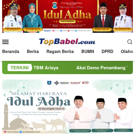
Loncat
ke
konten
Menu
Mobile
Beranda
Berita
Ragam Berita
BUMN
DPRD
Olahra
si TBM Arisya
TERKINI
Aksi Demo Penambang Timah di Belitung M