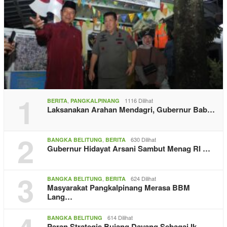
1
,
1116 Dilihat
BERITA
PANGKALPINANG
Laksanakan Arahan Mendagri, Gubernur Bab…
2
,
630 Dilihat
BANGKA BELITUNG
BERITA
Gubernur Hidayat Arsani Sambut Menag RI …
3
,
624 Dilihat
BANGKA BELITUNG
BERITA
Masyarakat Pangkalpinang Merasa BBM
Lang…
614 Dilihat
BANGKA BELITUNG
Peran Strategis Bujang Dayang Sebagai Ik…