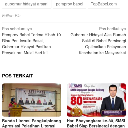
gubernur hidayat arsani
pemprov babel
TopBabel.com
Editor: Fia
Navigasi
Pos sebelumnya
Pos berikutnya
Pemprov Babel Terima Hibah 10
Gubernur Hidayat Ajak Rumah
pos
Ribu Pen Insulin Basal,
Sakit di Babel Bersinergi
Gubernur Hidayat Pastikan
Optimalkan Pelayanan
Penyaluran Mulai Hari Ini
Kesehatan ke Masyarakat
POS TERKAIT
Bunda Literasi Pangkalpinang
Hari Bhayangkara ke-80, SMSI
Apresiasi Pelatihan Literasi
Babel Siap Bersinergi dengan