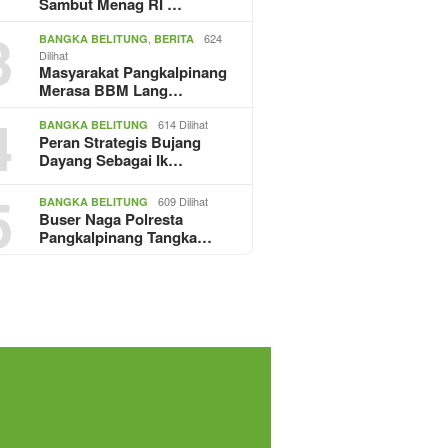
Sambut Menag RI …
3
,
624
BANGKA BELITUNG
BERITA
Dilihat
Masyarakat Pangkalpinang
Merasa BBM Lang…
4
614 Dilihat
BANGKA BELITUNG
Peran Strategis Bujang
Dayang Sebagai Ik…
5
609 Dilihat
BANGKA BELITUNG
Buser Naga Polresta
Pangkalpinang Tangka…