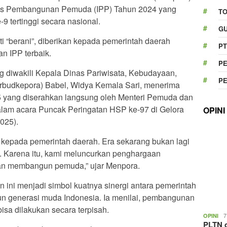
deks Pembangunan Pemuda (IPP) Tahun 2024 yang
T
9 tertinggi secara nasional.
GU
i “berani”, diberikan kepada pemerintah daerah
PT
an IPP terbaik.
P
g diwakili Kepala Dinas Pariwisata, Kebudayaan,
P
budkepora) Babel, Widya Kemala Sari, menerima
 yang diserahkan langsung oleh Menteri Pemuda dan
alam acara Puncak Peringatan HSP ke-97 di Gelora
OPINI
025).
n kepada pemerintah daerah. Era sekarang bukan lagi
asi. Karena itu, kami meluncurkan penghargaan
an membangun pemuda,” ujar Menpora.
ni menjadi simbol kuatnya sinergi antara pemerintah
 generasi muda Indonesia. Ia menilai, pembangunan
bisa dilakukan secara terpisah.
7
OPINI
PLTN d