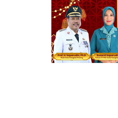
Loncat
ke
konten