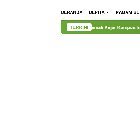
BERANDA
BERITA
RAGAM BE
IMAH Dampingi Siswa Pemali Kejar Kampus Impian
TERKINI
Gube