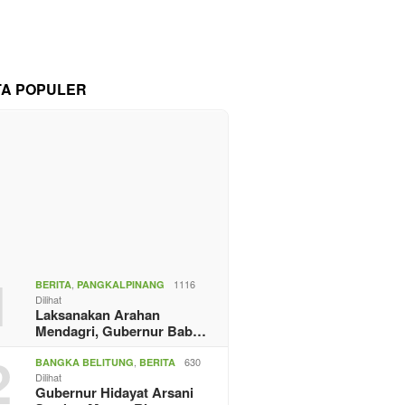
TA POPULER
1
,
1116
BERITA
PANGKALPINANG
Dilihat
Laksanakan Arahan
Mendagri, Gubernur Bab…
2
,
630
BANGKA BELITUNG
BERITA
Dilihat
Gubernur Hidayat Arsani