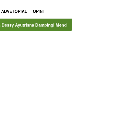
ADVETORIAL
OPINI
na Dampingi Mendukbangga/Kepala BKKBN RI Tinjau Layanan Pr