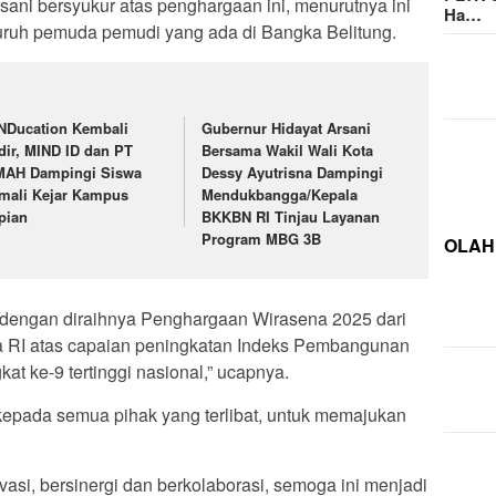
sani bersyukur atas penghargaan ini, menurutnya ini
Ha…
ruh pemuda pemudi yang ada di Bangka Belitung.
NDucation Kembali
Gubernur Hidayat Arsani
dir, MIND ID dan PT
Bersama Wakil Wali Kota
MAH Dampingi Siswa
Dessy Ayutrisna Dampingi
mali Kejar Kampus
Mendukbangga/Kepala
pian
BKKBN RI Tinjau Layanan
Program MBG 3B
OLAH
ur dengan diraihnya Penghargaan Wirasena 2025 dari
 RI atas capaian peningkatan Indeks Pembangunan
t ke-9 tertinggi nasional,” ucapnya.
kepada semua pihak yang terlibat, untuk memajukan
vasi, bersinergi dan berkolaborasi, semoga ini menjadi