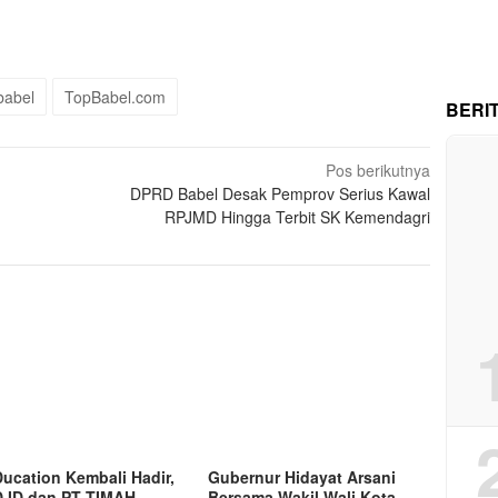
babel
TopBabel.com
BERI
Pos berikutnya
DPRD Babel Desak Pemprov Serius Kawal
RPJMD Hingga Terbit SK Kemendagri
ucation Kembali Hadir,
Gubernur Hidayat Arsani
 ID dan PT TIMAH
Bersama Wakil Wali Kota