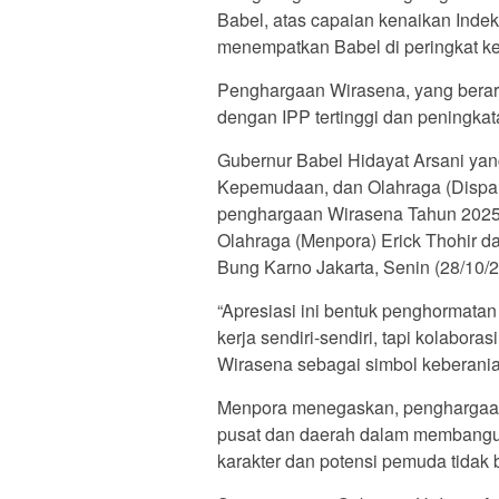
Babel, atas capaian kenaikan In
menempatkan Babel di peringkat ke-
Penghargaan Wirasena, yang berart
dengan IPP tertinggi dan peningkat
Gubernur Babel Hidayat Arsani yan
Kepemudaan, dan Olahraga (Dispar
penghargaan Wirasena Tahun 2025
Olahraga (Menpora) Erick Thohir d
Bung Karno Jakarta, Senin (28/10/2
“Apresiasi ini bentuk penghormata
kerja sendiri-sendiri, tapi kolabor
Wirasena sebagai simbol keberani
Menpora menegaskan, penghargaan i
pusat dan daerah dalam membangun
karakter dan potensi pemuda tidak 