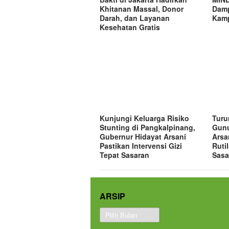
Khitanan Massal, Donor
Damp
Darah, dan Layanan
Kamp
Kesehatan Gratis
Kunjungi Keluarga Risiko
Turu
Stunting di Pangkalpinang,
Gunu
Gubernur Hidayat Arsani
Arsa
Pastikan Intervensi Gizi
Ruti
Tepat Sasaran
Sasa
ARSIP
Arsip