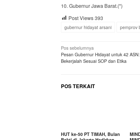
10. Gubernur Jawa Barat.(*)
Post Views
393
gubernur hidayat arsani
pemprov 
Navigasi
Pos sebelumnya
Pesan Gubernur Hidayat untuk 42 ASN:
pos
Bekerjalah Sesuai SOP dan Etika
POS TERKAIT
HUT ke-50 PT TIMAH, Bulan
MIND
Bakti di Jakarta Hadirkan
MIND