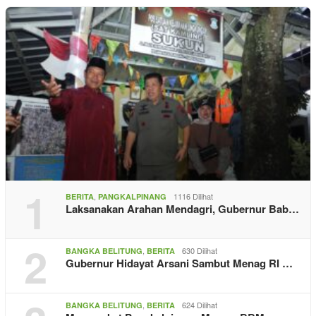
1
,
1116 Dilihat
BERITA
PANGKALPINANG
Laksanakan Arahan Mendagri, Gubernur Bab…
2
,
630 Dilihat
BANGKA BELITUNG
BERITA
Gubernur Hidayat Arsani Sambut Menag RI …
,
624 Dilihat
BANGKA BELITUNG
BERITA