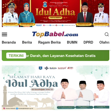
Loncat
ke
konten
Menu
Mobile
Beranda
Berita
Ragam Berita
BUMN
DPRD
Olahra
nor Darah, dan Layanan Kesehatan Gratis
TERKINI
MINDucation K