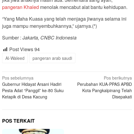
pangeran Khaled
menolak mencabut alat bantu kehidupan.
“Yang Maha Kuasa yang telah menjaga jiwanya selama ini
juga mampu menyembuhkannya,” ujarnya.(*)
Sumber : J
akarta, CNBC Indonesia
Post Views
94
Al-Waleed
pangeran arab saudi
Navigasi
Pos sebelumnya
Pos berikutnya
Gubernur Hidayat Arsani Hadiri
Perubahan KUA-PPAS APBD
pos
Pesta Adat “Panggil” ke-80 Suku
Kota Pangkalpinang Telah
Ketapik di Desa Kacung
Disepakati
POS TERKAIT