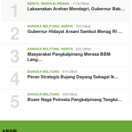
1
,
1116 Dilihat
BERITA
PANGKALPINANG
Laksanakan Arahan Mendagri, Gubernur Bab…
2
,
630 Dilihat
BANGKA BELITUNG
BERITA
Gubernur Hidayat Arsani Sambut Menag RI …
3
,
624 Dilihat
BANGKA BELITUNG
BERITA
Masyarakat Pangkalpinang Merasa BBM
Lang…
4
614 Dilihat
BANGKA BELITUNG
Peran Strategis Bujang Dayang Sebagai Ik…
5
609 Dilihat
BANGKA BELITUNG
Buser Naga Polresta Pangkalpinang Tangka…
ARSIP