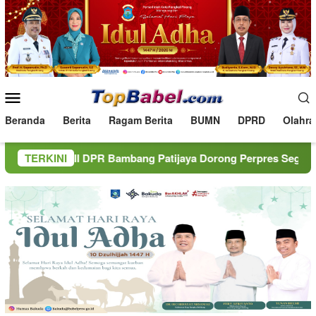
Loncat
ke
konten
Menu
Mobile
Beranda
Berita
Ragam Berita
BUMN
DPRD
Olahra
XII DPR Bambang Patijaya Dorong Perpres Segera Terbit
TERKINI