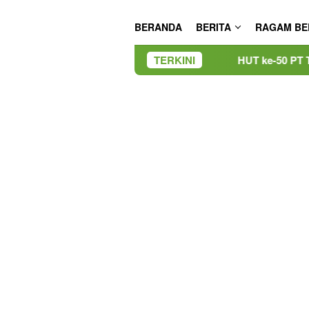
BERANDA
BERITA
RAGAM BE
HUT ke-50 PT TIMAH, Bulan Bakti
TERKINI