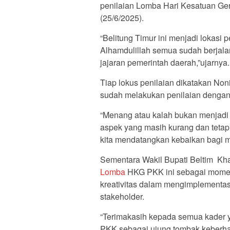
penilaian Lomba Hari Kesatuan Ger
(25/6/2025).
“Belitung Timur ini menjadi lokasi
Alhamdulillah semua sudah berjala
jajaran pemerintah daerah,”ujarnya
Tiap lokus penilaian dikatakan Non
sudah melakukan penilaian dengan 
“Menang atau kalah bukan menjadi 
aspek yang masih kurang dan teta
kita mendatangkan kebaikan bagi m
Sementara Wakil Bupati Beltim Kh
Lomba
HKG PKK ini sebagai momen
kreativitas dalam mengimplementas
stakeholder.
“Terimakasih kepada semua kader 
PKK sebagai ujung tombak keberha