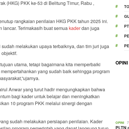
ak (HKG) PKK ke-53 di Belitung Timur, Rabu ,
T
GU
 penutup rangkaian penilaian HKG PKK tahun 2025 ini.
PT
n lancar. Terimakasih buat semua
kader
dan juga
.
P
P
i sudah melakukan upaya terbaiknya, dan tim juri juga
objektif.
OPINI
tujuan utama, tetapi bagaimana kita memperbaiki
p mempertahankan yang sudah baik sehingga program
asyarakat,”ujarnya.
airul Anwar yang turut hadir mengungkapkan bahwa
tum bagi kader untuk belajar dan meningkatkan
ikan 10 program PKK melalui sinergi dengan
yang sudah melakukan persiapan penilaian. Kader
7
OPINI
PLTN d
silan program pemerintah yang dapat langsung turun