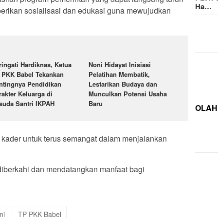
Ha…
erikan sosialisasi dan edukasi guna mewujudkan
.
ringati Hardiknas, Ketua
Noni Hidayat Inisiasi
 PKK Babel Tekankan
Pelatihan Membatik,
ntingnya Pendidikan
Lestarikan Budaya dan
rakter Keluarga di
Munculkan Potensi Usaha
suda Santri IKPAH
Baru
OLAH
 kader untuk terus semangat dalam menjalankan
iberkahi dan mendatangkan manfaat bagi
ni
TP PKK Babel