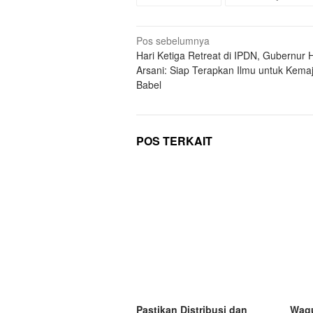
Navigasi
Pos sebelumnya
Hari Ketiga Retreat di IPDN, Gubernur 
pos
Arsani: Siap Terapkan Ilmu untuk Kema
Babel
POS TERKAIT
Pastikan Distribusi dan
Wagu