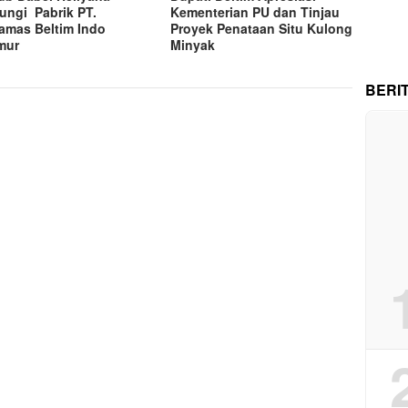
ungi Pabrik PT.
Kementerian PU dan Tinjau
amas Beltim Indo
Proyek Penataan Situ Kulong
mur
Minyak
BERI