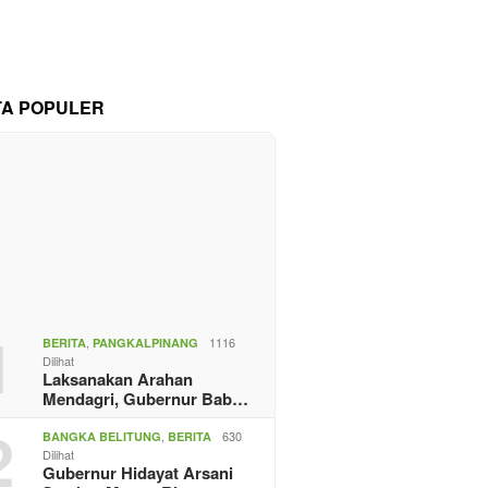
TA POPULER
1
,
1116
BERITA
PANGKALPINANG
Dilihat
Laksanakan Arahan
Mendagri, Gubernur Bab…
2
,
630
BANGKA BELITUNG
BERITA
Dilihat
Gubernur Hidayat Arsani