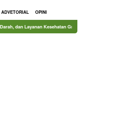
ADVETORIAL
OPINI
an Kesehatan Gratis
MINDucation Kembali Hadir, MIND 