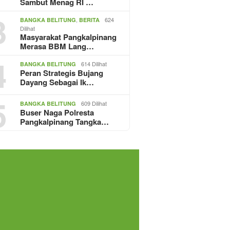
Sambut Menag RI …
3
,
624
BANGKA BELITUNG
BERITA
Dilihat
Masyarakat Pangkalpinang
Merasa BBM Lang…
4
614 Dilihat
BANGKA BELITUNG
Peran Strategis Bujang
Dayang Sebagai Ik…
5
609 Dilihat
BANGKA BELITUNG
Buser Naga Polresta
Pangkalpinang Tangka…