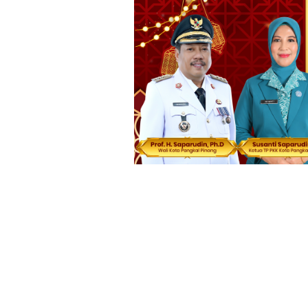
Loncat
ke
konten