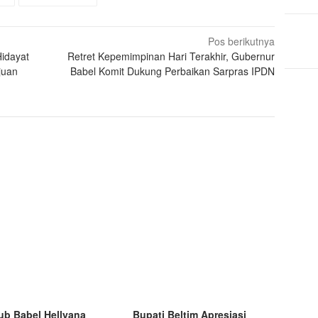
Pos berikutnya
Hidayat
Retret Kepemimpinan Hari Terakhir, Gubernur
juan
Babel Komit Dukung Perbaikan Sarpras IPDN
b Babel Hellyana
Bupati Beltim Apresiasi