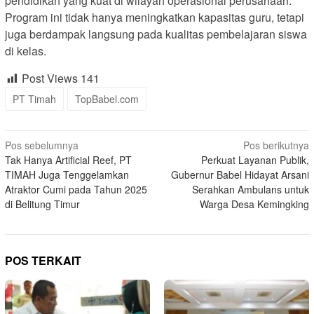
pendidikan yang kuat di wilayah operasional perusahaan.
Program ini tidak hanya meningkatkan kapasitas guru, tetapi
juga berdampak langsung pada kualitas pembelajaran siswa
di kelas.
Post Views
141
PT Timah
TopBabel.com
Navigasi
Pos sebelumnya
Pos berikutnya
Tak Hanya Artificial Reef, PT
Perkuat Layanan Publik,
pos
TIMAH Juga Tenggelamkan
Gubernur Babel Hidayat Arsani
Atraktor Cumi pada Tahun 2025
Serahkan Ambulans untuk
di Belitung Timur
Warga Desa Kemingking
POS TERKAIT