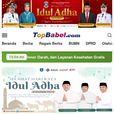
Loncat
ke
konten
Menu
Mobile
Beranda
Berita
Ragam Berita
BUMN
DPRD
Olahra
or Darah, dan Layanan Kesehatan Gratis
TERKINI
MINDucation Ke