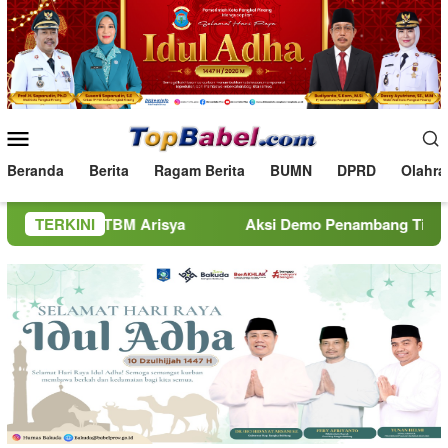
Loncat
ke
konten
Menu
Mobile
Beranda
Berita
Ragam Berita
BUMN
DPRD
Olahra
M Arisya
TERKINI
Aksi Demo Penambang Timah di Belitung Menge