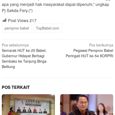
apa yang menjadi hak masyarakat dapat dipenuhi,” ungkap
Pj Sekda Fery.(*)
Post Views
217
pemprov babel
TopBabel.com
Navigasi
Pos sebelumnya
Pos berikutnya
Semarak HUT ke-25 Babel,
Pegawai Pemprov Babel
pos
Gubernur Hidayat Berbagi
Peringati HUT ke-54 KORPRI
Sembako ke Tanjung Binga
Belitung
POS TERKAIT