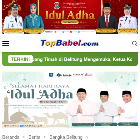
Loncat
ke
konten
Menu
Mobile
g Timah di Belitung Mengemuka, Ketua Komisi XII DPR Bambang
TERKINI
Beranda
Berita
Bangka Belitung