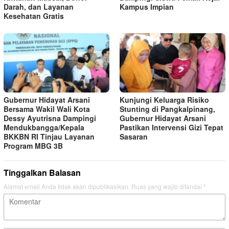
Darah, dan Layanan
Kampus Impian
Kesehatan Gratis
Gubernur Hidayat Arsani
Kunjungi Keluarga Risiko
Bersama Wakil Wali Kota
Stunting di Pangkalpinang,
Dessy Ayutrisna Dampingi
Gubernur Hidayat Arsani
Mendukbangga/Kepala
Pastikan Intervensi Gizi Tepat
BKKBN RI Tinjau Layanan
Sasaran
Program MBG 3B
Tinggalkan Balasan
Alamat email Anda tidak akan dipublikasikan.
Ruas yang wajib ditandai
*