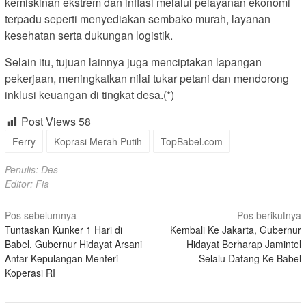
kemiskinan ekstrem dan inflasi melalui pelayanan ekonomi
terpadu seperti menyediakan sembako murah, layanan
kesehatan serta dukungan logistik.
Selain itu, tujuan lainnya juga menciptakan lapangan
pekerjaan, meningkatkan nilai tukar petani dan mendorong
inklusi keuangan di tingkat desa.(*)
Post Views
58
Ferry
Koprasi Merah Putih
TopBabel.com
Penulis: Des
Editor: Fia
Navigasi
Pos sebelumnya
Pos berikutnya
Tuntaskan Kunker 1 Hari di
Kembali Ke Jakarta, Gubernur
pos
Babel, Gubernur Hidayat Arsani
Hidayat Berharap Jamintel
Antar Kepulangan Menteri
Selalu Datang Ke Babel
Koperasi RI