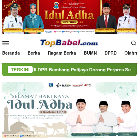
Loncat
ke
konten
Menu
Mobile
Beranda
Berita
Ragam Berita
BUMN
DPRD
Olahra
PR Bambang Patijaya Dorong Perpres Segera Terbit
TERKINI
BN