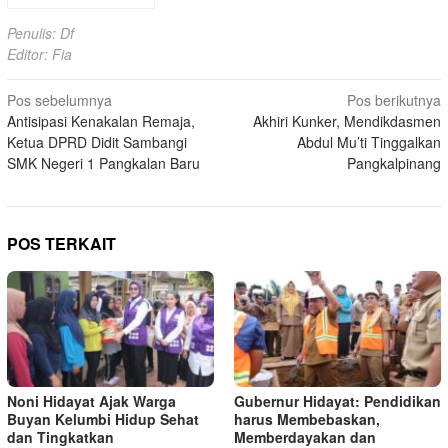
Penulis: Df
Editor: Fia
Navigasi
Pos sebelumnya
Pos berikutnya
Antisipasi Kenakalan Remaja,
Akhiri Kunker, Mendikdasmen
pos
Ketua DPRD Didit Sambangi
Abdul Mu’ti Tinggalkan
SMK Negeri 1 Pangkalan Baru
Pangkalpinang
POS TERKAIT
Noni Hidayat Ajak Warga
Gubernur Hidayat: Pendidikan
Buyan Kelumbi Hidup Sehat
harus Membebaskan,
dan Tingkatkan
Memberdayakan dan