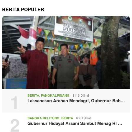
BERITA POPULER
1
,
1116 Dilihat
BERITA
PANGKALPINANG
Laksanakan Arahan Mendagri, Gubernur Bab…
2
,
630 Dilihat
BANGKA BELITUNG
BERITA
Gubernur Hidayat Arsani Sambut Menag RI …