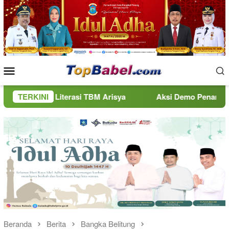
Loncat
ke
konten
Menu
Mobile
Literasi TBM Arisya
TERKINI
Aksi Demo Penambang Timah di Beli
Beranda
Berita
Bangka Belitung