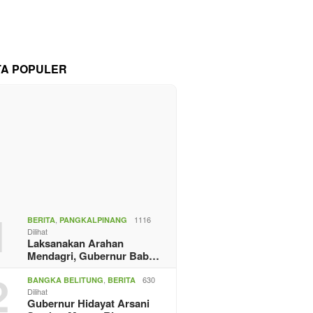
TA POPULER
1
,
1116
BERITA
PANGKALPINANG
Dilihat
Laksanakan Arahan
Mendagri, Gubernur Bab…
2
,
630
BANGKA BELITUNG
BERITA
Dilihat
Gubernur Hidayat Arsani