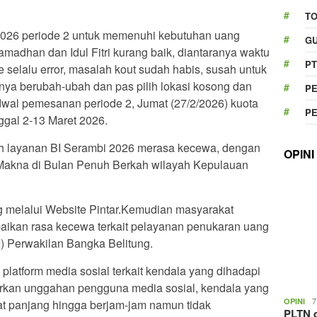
T
026 periode 2 untuk memenuhi kebutuhan uang
GU
madhan dan Idul Fitri kurang baik, diantaranya waktu
PT
te selalu error, masalah kout sudah habis, susah untuk
nya berubah-ubah dan pas pilih lokasi kosong dan
P
jadwal pemesanan periode 2, Jumat (27/2/2026) kuota
P
ggal 2-13 Maret 2026.
leh layanan BI Serambi 2026 merasa kecewa, dengan
OPINI
Makna di Bulan Penuh Berkah wilayah Kepulauan
 melalui Website Pintar.Kemudian masyarakat
aikan rasa kecewa terkait pelayanan penukaran uang
I) Perwakilan Bangka Belitung.
platform media sosial terkait kendala yang dihadapi
rkan unggahan pengguna media sosial, kendala yang
7
OPINI
gat panjang hingga berjam-jam namun tidak
PLTN d