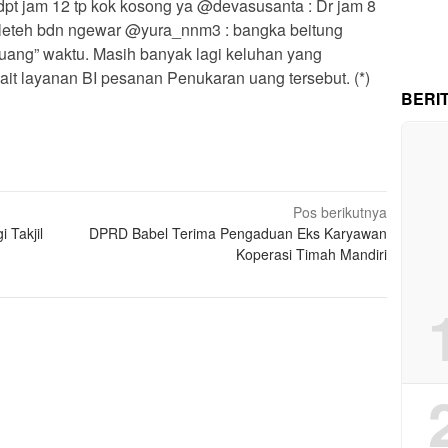
 dpt jam 12 tp kok kosong ya @devasusanta : Dr jam 8
geleteh bdn ngewar @yura_nnm3 : bangka beitung
 buang” waktu. Masih banyak lagi keluhan yang
it layanan BI pesanan Penukaran uang tersebut. (*)
BERI
Pos berikutnya
 Takjil
DPRD Babel Terima Pengaduan Eks Karyawan
Koperasi Timah Mandiri