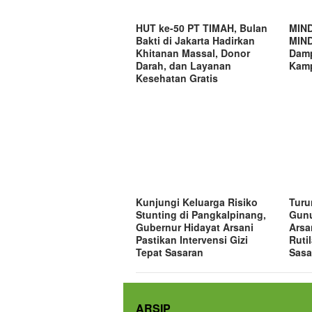
HUT ke-50 PT TIMAH, Bulan
MIND
Bakti di Jakarta Hadirkan
MIND
Khitanan Massal, Donor
Damp
Darah, dan Layanan
Kamp
Kesehatan Gratis
Kunjungi Keluarga Risiko
Turu
Stunting di Pangkalpinang,
Gunu
Gubernur Hidayat Arsani
Arsa
Pastikan Intervensi Gizi
Ruti
Tepat Sasaran
Sasa
ARSIP