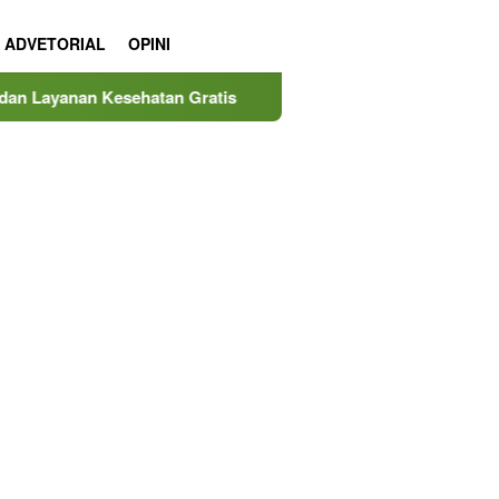
ADVETORIAL
OPINI
atan Gratis
MINDucation Kembali Hadir, MIND ID dan P