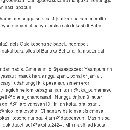
rti @yoendaa_ dan @devasusanta mengaku menunggu
an hasil apapun.
n harus menunggu selama 4 jam karena saat memilih
ryun menyebut hanya tersisa satu lokasi di Babel
ia2, abis Gale kosong se-babel.. ngerapek
 pakai buka situs bi Bangka Belitung, jam setengah
andan habis. Gimana ini bi@jaaaspaces : Yaampunnnn
tati : masuk harus nggu 2jam.. pdhal dr jam 8..
tary : udah tinggl klik pesanan, sistem eror
 7, agiklh ne lom kebagian jam 8:11 @tika_purnama96
gregett @diana_chandrasari : Nunggu dr jam 8 muter
dpt A@i.ardiyansyah19 : Inilah kalau gratissan..
 @nico_prakeysha : Gimana wibsite nya sistemnya
ih lokasi kosong nunggu 4jam @dapoerryun : Masih sisa
h gak dapet lagi @aksha.2424 : Min masih ad kuota