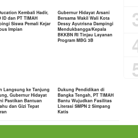
ucation Kembali Hadir,
Gubernur Hidayat Arsani
 ID dan PT TIMAH
Bersama Wakil Wali Kota
ingi Siswa Pemali Kejar
Dessy Ayutrisna Dampingi
us Impian
Mendukbangga/Kepala
BKKBN RI Tinjau Layanan
Program MBG 3B
n Langsung ke Tanjung
Dukung Pendidikan di
ng, Gubernur Hidayat
Bangka Tengah, PT TIMAH
ni Pastikan Bantuan
Bantu Wujudkan Fasilitas
lahu dan Gizi Tepat
Literasi SMPN 2 Simpang
ran
Katis