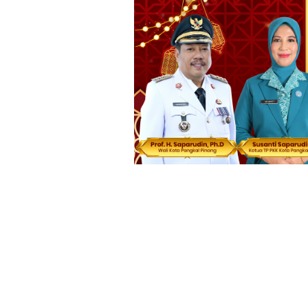
Loncat
ke
konten