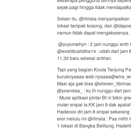
Beberapa pengguna lainnya sepe
sejak pagi hingga tidak mendapatk
Selain itu, @riiriala menyampaika
lokasi tampak kosong, dan @dapoer
namun tidak dapat mengaksesnya.
@yuyunwhyn : 2 jam nunggu antri s
@eva06calistha14 : udah dari jam 8
11.30 baru selesai antrian.
Tapi yang bagian Kouta Tanjung P
buruknyaaaa web nyaaaa@wira_wiyas
Masi aja gak bisa @sheren_librinaoc
@yoendaa_ : ku lh nunggu dari jam
: Mulai aplikasi pintar BI ni bikin 
muter smpai la KK jam 9 dak apalah 
Hadeooo dri jam 8 smpai sekarang
eror melulu ini @riiriala : Pas mil
1 lokasi di Bangka Belitung. Hadeh