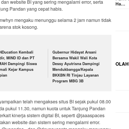
 dan website BI yang sering mengalami error, serta
Ha…
jung Pandan yang cepat habis.
unwhyn mengaku menunggu selama 2 jam namun tidak
rena stok kosong.
NDucation Kembali
Gubernur Hidayat Arsani
dir, MIND ID dan PT
Bersama Wakil Wali Kota
OLAH
MAH Dampingi Siswa
Dessy Ayutrisna Dampingi
mali Kejar Kampus
Mendukbangga/Kepala
pian
BKKBN RI Tinjau Layanan
Program MBG 3B
mpaikan telah mengakses situs BI sejak pukul 08.00
da pukul 11.30, namun kuota untuk Tanjung Pandan
rkait kinerja sistem digital BI, seperti @jaaaspaces
kan website dan sistem sering mengalami error.