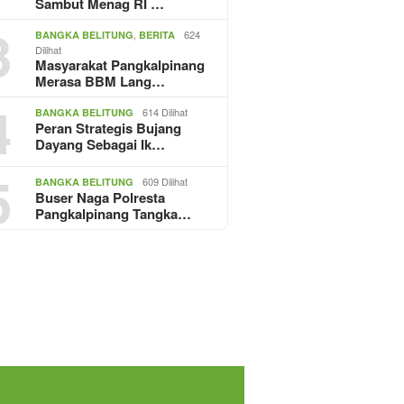
Sambut Menag RI …
3
,
624
BANGKA BELITUNG
BERITA
Dilihat
Masyarakat Pangkalpinang
Merasa BBM Lang…
4
614 Dilihat
BANGKA BELITUNG
Peran Strategis Bujang
Dayang Sebagai Ik…
5
609 Dilihat
BANGKA BELITUNG
Buser Naga Polresta
Pangkalpinang Tangka…