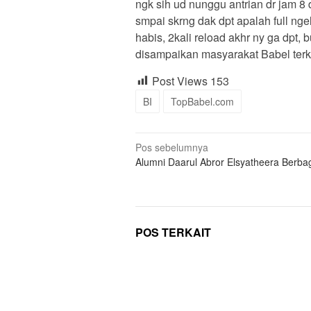
ngk sih ud nunggu antrian dr jam 8
smpai skrng dak dpt apalah full n
habis, 2kali reload akhr ny ga dpt,
disampaikan masyarakat Babel terka
Post Views
153
BI
TopBabel.com
Navigasi
Pos sebelumnya
Alumni Daarul Abror Elsyatheera Berbagi
pos
POS TERKAIT