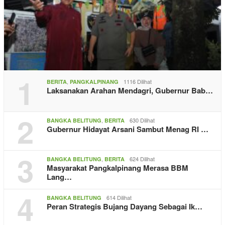
1
,
1116 Dilihat
BERITA
PANGKALPINANG
Laksanakan Arahan Mendagri, Gubernur Bab…
2
,
630 Dilihat
BANGKA BELITUNG
BERITA
Gubernur Hidayat Arsani Sambut Menag RI …
3
,
624 Dilihat
BANGKA BELITUNG
BERITA
Masyarakat Pangkalpinang Merasa BBM
Lang…
4
614 Dilihat
BANGKA BELITUNG
Peran Strategis Bujang Dayang Sebagai Ik…