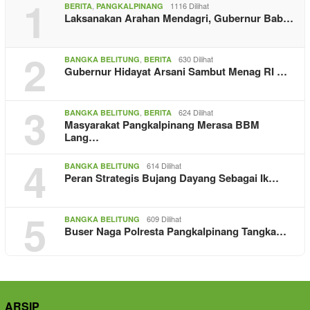
1
,
1116 Dilihat
BERITA
PANGKALPINANG
Laksanakan Arahan Mendagri, Gubernur Bab…
2
,
630 Dilihat
BANGKA BELITUNG
BERITA
Gubernur Hidayat Arsani Sambut Menag RI …
3
,
624 Dilihat
BANGKA BELITUNG
BERITA
Masyarakat Pangkalpinang Merasa BBM
Lang…
4
614 Dilihat
BANGKA BELITUNG
Peran Strategis Bujang Dayang Sebagai Ik…
5
609 Dilihat
BANGKA BELITUNG
Buser Naga Polresta Pangkalpinang Tangka…
ARSIP