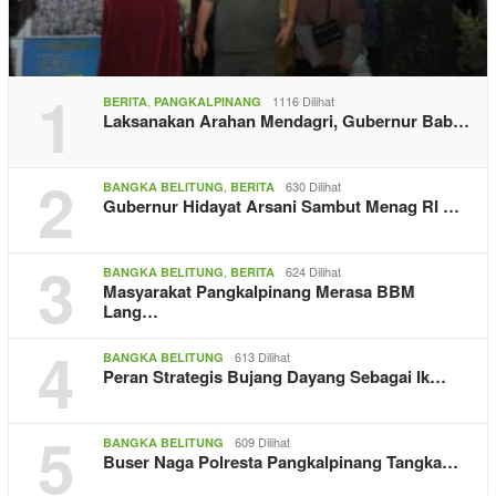
1
,
1116 Dilihat
BERITA
PANGKALPINANG
Laksanakan Arahan Mendagri, Gubernur Bab…
2
,
630 Dilihat
BANGKA BELITUNG
BERITA
Gubernur Hidayat Arsani Sambut Menag RI …
3
,
624 Dilihat
BANGKA BELITUNG
BERITA
Masyarakat Pangkalpinang Merasa BBM
Lang…
4
613 Dilihat
BANGKA BELITUNG
Peran Strategis Bujang Dayang Sebagai Ik…
5
609 Dilihat
BANGKA BELITUNG
Buser Naga Polresta Pangkalpinang Tangka…