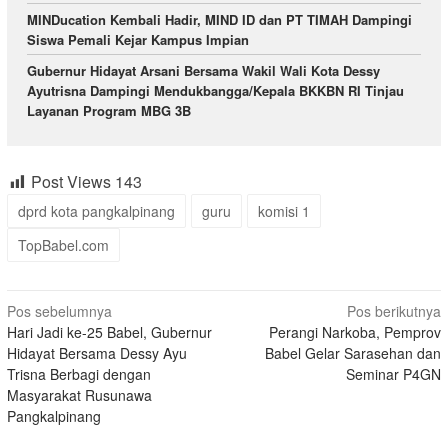
MINDucation Kembali Hadir, MIND ID dan PT TIMAH Dampingi
Siswa Pemali Kejar Kampus Impian
Gubernur Hidayat Arsani Bersama Wakil Wali Kota Dessy
Ayutrisna Dampingi Mendukbangga/Kepala BKKBN RI Tinjau
Layanan Program MBG 3B
Post Views
143
dprd kota pangkalpinang
guru
komisi 1
TopBabel.com
Navigasi
Pos sebelumnya
Pos berikutnya
Hari Jadi ke-25 Babel, Gubernur
Perangi Narkoba, Pemprov
pos
Hidayat Bersama Dessy Ayu
Babel Gelar Sarasehan dan
Trisna Berbagi dengan
Seminar P4GN
Masyarakat Rusunawa
Pangkalpinang