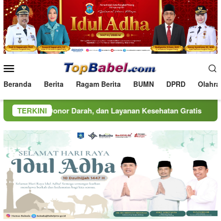
Loncat
ke
konten
Menu
Mobile
Beranda
Berita
Ragam Berita
BUMN
DPRD
Olahra
nor Darah, dan Layanan Kesehatan Gratis
TERKINI
MINDucation K