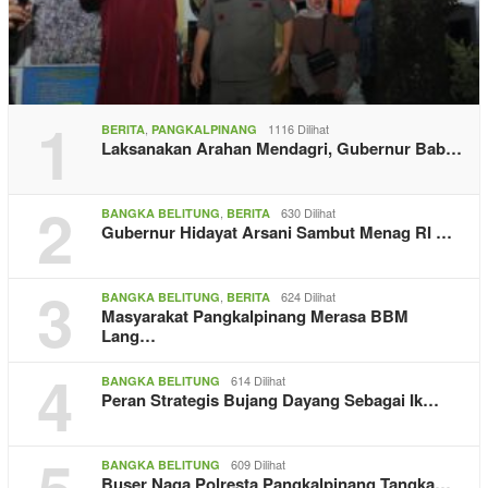
1
,
1116 Dilihat
BERITA
PANGKALPINANG
Laksanakan Arahan Mendagri, Gubernur Bab…
2
,
630 Dilihat
BANGKA BELITUNG
BERITA
Gubernur Hidayat Arsani Sambut Menag RI …
3
,
624 Dilihat
BANGKA BELITUNG
BERITA
Masyarakat Pangkalpinang Merasa BBM
Lang…
4
614 Dilihat
BANGKA BELITUNG
Peran Strategis Bujang Dayang Sebagai Ik…
5
609 Dilihat
BANGKA BELITUNG
Buser Naga Polresta Pangkalpinang Tangka…