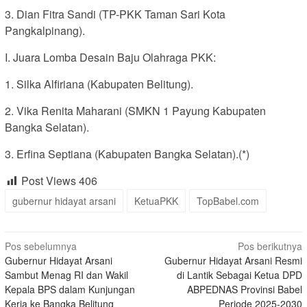
3. Dian Fitra Sandi (TP-PKK Taman Sari Kota
Pangkalpinang).
I. Juara Lomba Desain Baju Olahraga PKK:
1. Silka Alfiriana (Kabupaten Belitung).
2. Vika Renita Maharani (SMKN 1 Payung Kabupaten
Bangka Selatan).
3. Erfina Septiana (Kabupaten Bangka Selatan).(*)
Post Views
406
gubernur hidayat arsani
KetuaPKK
TopBabel.com
Navigasi
Pos sebelumnya
Pos berikutnya
Gubernur Hidayat Arsani
Gubernur Hidayat Arsani Resmi
pos
Sambut Menag RI dan Wakil
di Lantik Sebagai Ketua DPD
Kepala BPS dalam Kunjungan
ABPEDNAS Provinsi Babel
Kerja ke Bangka Belitung
Periode 2025-2030