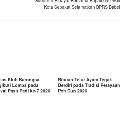
Gubernur Hidayat Bersama Bupati dan Wali
Kota Sepakat Selamatkan BPRS Babel
las Klub Barongsai
Ribuan Telur Ayam Tegak
ikuti Lomba pada
Berdiri pada Tradisi Perayaan
ival Pasir Padi ke-7 2026
Peh Cun 2026