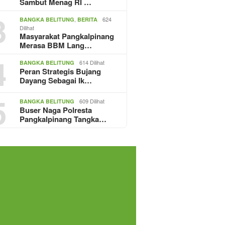
Sambut Menag RI …
3
,
624
BANGKA BELITUNG
BERITA
Dilihat
Masyarakat Pangkalpinang
Merasa BBM Lang…
4
614 Dilihat
BANGKA BELITUNG
Peran Strategis Bujang
Dayang Sebagai Ik…
5
609 Dilihat
BANGKA BELITUNG
Buser Naga Polresta
Pangkalpinang Tangka…