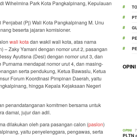
 di Wihelmina Park Kota Pangkalpinang, Kepulauan
T
PT
 Penjabat (Pj) Wali Kota Pangkalpinang M. Unu
GU
nang beserta jajaran komisioner.
P
alon
wali kota
dan wakil wali kota, atas nama
P
n) – Zaky Yamani dengan nomor urut 2, pasangan
Dessy Ayutisna (Desi) dengan nomor urut 3, dan
e Purnama mendapat nomor urut 4, dan masing-
OPINI
enangan serta pendukung, Ketua Bawaslu, Ketua
nsur Forum Koordinasi Pimpinan Daerah, yaitu
gkalpinang, hingga Kepala Kejaksaan Negeri
gan penandatanganan komitmen bersama untuk
 damai, jujur dan adil.
 dilakukan oleh para pasangan calon (
paslon
)
7
OPINI
alpinang, yaitu penyelenggara, pengawas, serta
PLTN d