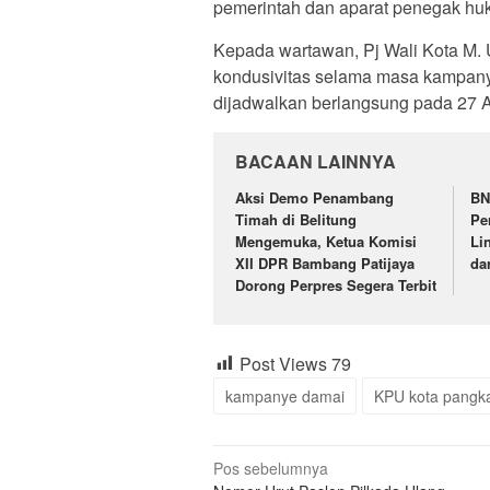
pemerintah dan aparat penegak hu
Kepada wartawan, Pj Wali Kota M.
kondusivitas selama masa kampany
dijadwalkan berlangsung pada 27 
BACAAN LAINNYA
Aksi Demo Penambang
BN
Timah di Belitung
Pe
Mengemuka, Ketua Komisi
Li
XII DPR Bambang Patijaya
da
Dorong Perpres Segera Terbit
Post Views
79
kampanye damai
KPU kota pangk
Navigasi
Pos sebelumnya