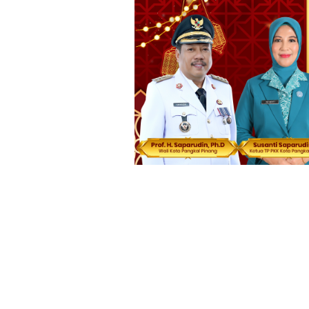
Loncat
ke
konten