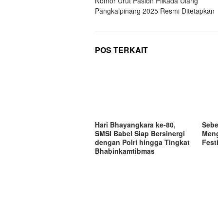
Nomor Urut Paslon Pilkada Ulang
pos
Pangkalpinang 2025 Resmi Ditetapkan
POS TERKAIT
Hari Bhayangkara ke-80,
Sebe
SMSI Babel Siap Bersinergi
Meng
dengan Polri hingga Tingkat
Fest
Bhabinkamtibmas