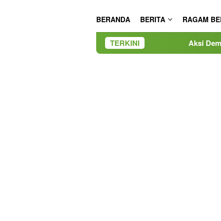
BERANDA
BERITA
RAGAM BE
TERKINI
Aksi Demo Penambang Timah