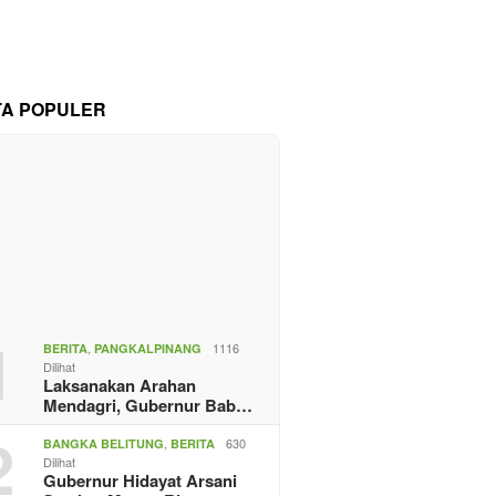
TA POPULER
1
,
1116
BERITA
PANGKALPINANG
Dilihat
Laksanakan Arahan
Mendagri, Gubernur Bab…
2
,
630
BANGKA BELITUNG
BERITA
Dilihat
Gubernur Hidayat Arsani