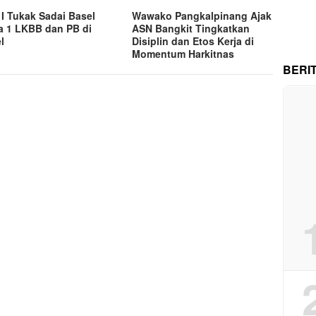
I Tukak Sadai Basel
Wawako Pangkalpinang Ajak
a 1 LKBB dan PB di
ASN Bangkit Tingkatkan
l
Disiplin dan Etos Kerja di
Momentum Harkitnas
BERI