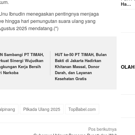
kum.
Ha…
 Unu Ibnudin menegaskan pentingnya menjaga
e hingga hari pemungutan suara ulang yang
Agustus 2025 mendatang.(*)
N Sambangi PT TIMAH,
HUT ke-50 PT TIMAH, Bulan
rkuat Sinergi Wujudkan
Bakti di Jakarta Hadirkan
OLAH
ngkungan Kerja Bersih
Khitanan Massal, Donor
ri Narkoba
Darah, dan Layanan
Kesehatan Gratis
alpinang
Pilkada Ulang 2025
TopBabel.com
Pos berikutnya