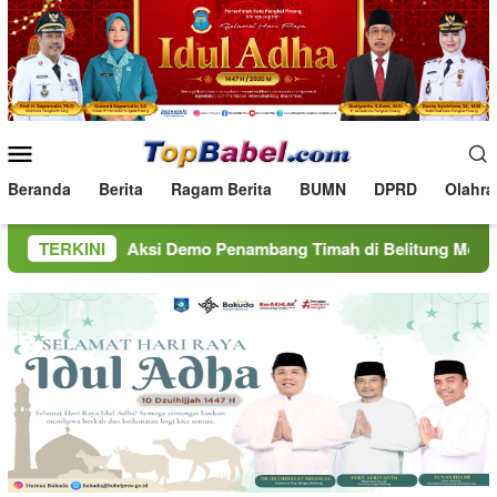
Loncat
ke
konten
Menu
Mobile
Beranda
Berita
Ragam Berita
BUMN
DPRD
Olahra
Aksi Demo Penambang Timah di Belitung Mengemuka, Ketua 
TERKINI