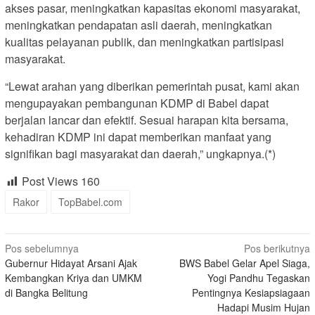
akses pasar, meningkatkan kapasitas ekonomi masyarakat,
meningkatkan pendapatan asli daerah, meningkatkan
kualitas pelayanan publik, dan meningkatkan partisipasi
masyarakat.
“Lewat arahan yang diberikan pemerintah pusat, kami akan
mengupayakan pembangunan KDMP di Babel dapat
berjalan lancar dan efektif. Sesuai harapan kita bersama,
kehadiran KDMP ini dapat memberikan manfaat yang
signifikan bagi masyarakat dan daerah,” ungkapnya.(*)
Post Views
160
Rakor
TopBabel.com
Navigasi
Pos sebelumnya
Pos berikutnya
Gubernur Hidayat Arsani Ajak
BWS Babel Gelar Apel Siaga,
pos
Kembangkan Kriya dan UMKM
Yogi Pandhu Tegaskan
di Bangka Belitung
Pentingnya Kesiapsiagaan
Hadapi Musim Hujan