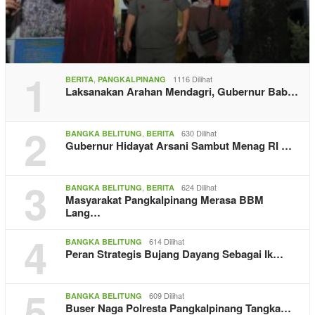
1
,
1116 Dilihat
BERITA
PANGKALPINANG
Laksanakan Arahan Mendagri, Gubernur Bab…
2
,
630 Dilihat
BANGKA BELITUNG
BERITA
Gubernur Hidayat Arsani Sambut Menag RI …
3
,
624 Dilihat
BANGKA BELITUNG
BERITA
Masyarakat Pangkalpinang Merasa BBM
Lang…
4
614 Dilihat
BANGKA BELITUNG
Peran Strategis Bujang Dayang Sebagai Ik…
5
609 Dilihat
BANGKA BELITUNG
Buser Naga Polresta Pangkalpinang Tangka…