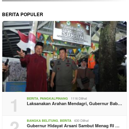
BERITA POPULER
1
,
1116 Dilihat
BERITA
PANGKALPINANG
Laksanakan Arahan Mendagri, Gubernur Bab…
2
,
630 Dilihat
BANGKA BELITUNG
BERITA
Gubernur Hidayat Arsani Sambut Menag RI …