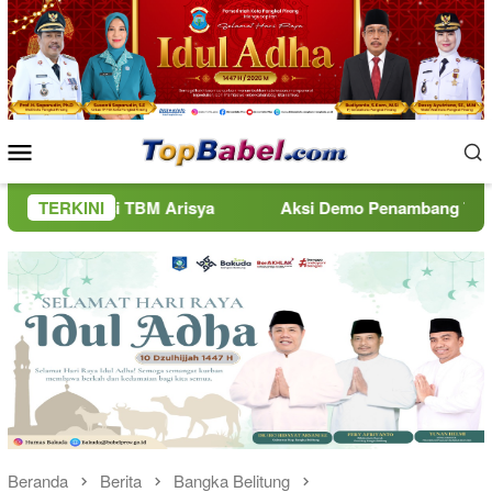
Loncat
ke
konten
Menu
Mobile
 TBM Arisya
TERKINI
Aksi Demo Penambang Timah di Belitung Me
Beranda
Berita
Bangka Belitung