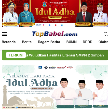
Loncat
ke
konten
Menu
Mobile
Beranda
Berita
Ragam Berita
BUMN
DPRD
Olahra
 Wujudkan Fasilitas Literasi SMPN 2 Simpang Katis
TERKINI
PT