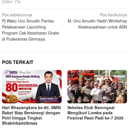
Editor: Fia
Navigasi
Pos sebelumnya
Pos berikutnya
Pj Wako Unu Ibnudin Pantau
M. Unu Ibnudin Hadiri Workshop
pos
Pelaksanaan Launching
Kewirausahaan untuk ASN
Program Cek Kesehatan Gratis
di Puskesmas Girimaya
POS TERKAIT
Hari Bhayangkara ke-80, SMSI
Sebelas Klub Barongsai
Babel Siap Bersinergi dengan
Mengikuti Lomba pada
Polri hingga Tingkat
Festival Pasir Padi ke-7 2026
Bhabinkamtibmas