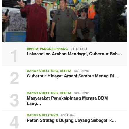
1
,
1116 Dilihat
BERITA
PANGKALPINANG
Laksanakan Arahan Mendagri, Gubernur Bab…
2
,
630 Dilihat
BANGKA BELITUNG
BERITA
Gubernur Hidayat Arsani Sambut Menag RI …
3
,
624 Dilihat
BANGKA BELITUNG
BERITA
Masyarakat Pangkalpinang Merasa BBM
Lang…
4
613 Dilihat
BANGKA BELITUNG
Peran Strategis Bujang Dayang Sebagai Ik…