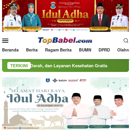
Loncat
ke
konten
Menu
Mobile
Beranda
Berita
Ragam Berita
BUMN
DPRD
Olahra
ah, dan Layanan Kesehatan Gratis
TERKINI
MINDucation Kembali