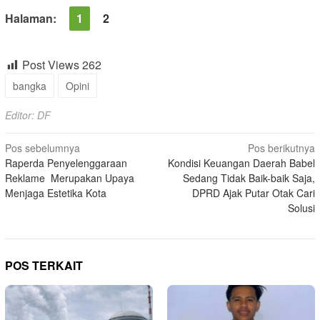
Halaman:
1
2
Post Views
262
bangka
Opini
Editor: DF
Navigasi
Pos sebelumnya
Pos berikutnya
Raperda Penyelenggaraan
Kondisi Keuangan Daerah Babel
pos
Reklame Merupakan Upaya
Sedang Tidak Baik-baik Saja,
Menjaga Estetika Kota
DPRD Ajak Putar Otak Cari
Solusi
POS TERKAIT