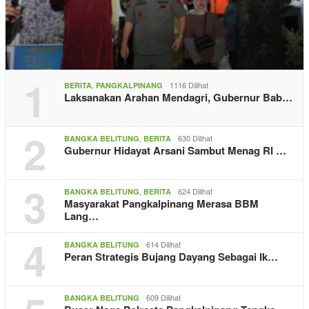
1
,
1116 Dilihat
BERITA
PANGKALPINANG
Laksanakan Arahan Mendagri, Gubernur Bab…
2
,
630 Dilihat
BANGKA BELITUNG
BERITA
Gubernur Hidayat Arsani Sambut Menag RI …
3
,
624 Dilihat
BANGKA BELITUNG
BERITA
Masyarakat Pangkalpinang Merasa BBM
Lang…
4
614 Dilihat
BANGKA BELITUNG
Peran Strategis Bujang Dayang Sebagai Ik…
609 Dilihat
BANGKA BELITUNG