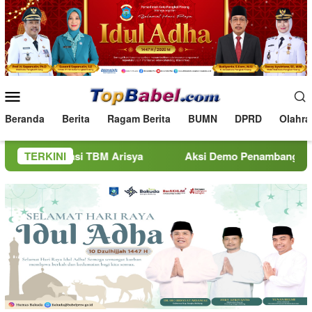
Loncat
ke
konten
Menu
Mobile
Beranda
Berita
Ragam Berita
BUMN
DPRD
Olahra
asi TBM Arisya
TERKINI
Aksi Demo Penambang Timah di Belitung