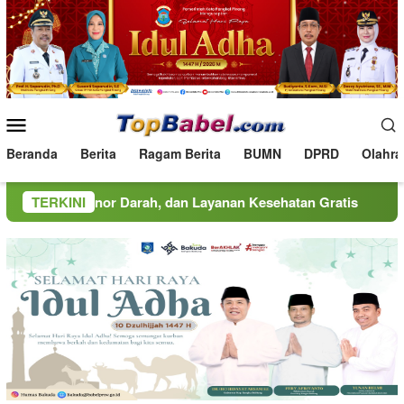
Loncat
ke
konten
Menu
Mobile
Beranda
Berita
Ragam Berita
BUMN
DPRD
Olahra
r Darah, dan Layanan Kesehatan Gratis
TERKINI
MINDucation Kem