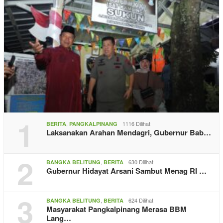
1
,
1116 Dilihat
BERITA
PANGKALPINANG
Laksanakan Arahan Mendagri, Gubernur Bab…
2
,
630 Dilihat
BANGKA BELITUNG
BERITA
Gubernur Hidayat Arsani Sambut Menag RI …
3
,
624 Dilihat
BANGKA BELITUNG
BERITA
Masyarakat Pangkalpinang Merasa BBM
Lang…