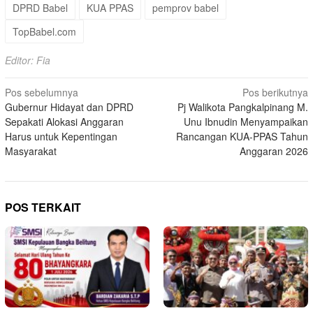
DPRD Babel
KUA PPAS
pemprov babel
TopBabel.com
Editor: Fia
Navigasi
Pos sebelumnya
Pos berikutnya
Gubernur Hidayat dan DPRD
Pj Walikota Pangkalpinang M.
pos
Sepakati Alokasi Anggaran
Unu Ibnudin Menyampaikan
Harus untuk Kepentingan
Rancangan KUA-PPAS Tahun
Masyarakat
Anggaran 2026
POS TERKAIT