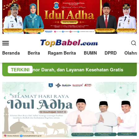
Loncat
ke
konten
Menu
Mobile
Beranda
Berita
Ragam Berita
BUMN
DPRD
Olahra
r Darah, dan Layanan Kesehatan Gratis
TERKINI
MINDucation Kem