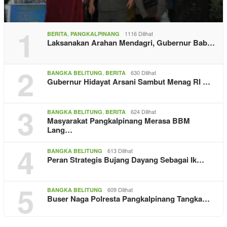
1
,
1116 Dilihat
BERITA
PANGKALPINANG
Laksanakan Arahan Mendagri, Gubernur Bab…
2
,
630 Dilihat
BANGKA BELITUNG
BERITA
Gubernur Hidayat Arsani Sambut Menag RI …
3
,
624 Dilihat
BANGKA BELITUNG
BERITA
Masyarakat Pangkalpinang Merasa BBM
Lang…
4
613 Dilihat
BANGKA BELITUNG
Peran Strategis Bujang Dayang Sebagai Ik…
5
609 Dilihat
BANGKA BELITUNG
Buser Naga Polresta Pangkalpinang Tangka…