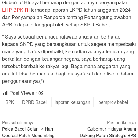
Gubernur Hidayat berharap dengan adanya penyampaian
LHP BPK RI
terhadap laporan LKPD tahun anggaran 2024
dan Penyampaian Ranperda tentang Pertanggungjawaban
APBD dapat ditanggapi oleh setiap SKPD Babel,
” Saya sebagai penanggungjawab anggaran berharap
kepada SKPD yang bersangkutan untuk segera memperbaiki
mana yang harus diperbaiki, kemudian adanya temuan yang
berkaitan dengan keuangannegara, saya berharap uang
tersebut kembali ke rakyat lagi. Bagaimana anggaran yang
ada ini, bisa bermanfaat bagi masyarakat dan efisien dalam
penggunaannya.(*)
Post Views
109
BPK
DPRD Babel
laporan keuangan
pemprov babel
Navigasi
Pos sebelumnya
Pos berikutnya
Polda Babel Gelar 14 Hari
Gubernur Hidayat Arsani
pos
Operasi Patuh Menumbing
Dukung Peran Strategis BPS