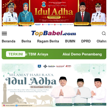
Loncat
ke
konten
Menu
Mobile
Beranda
Berita
Ragam Berita
BUMN
DPRD
Olahra
si TBM Arisya
TERKINI
Aksi Demo Penambang Timah di Belitung 