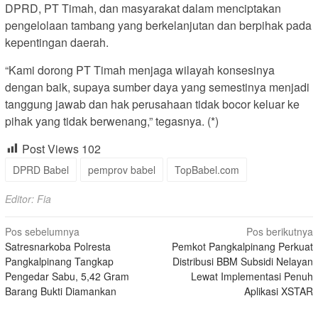
DPRD, PT Timah, dan masyarakat dalam menciptakan
pengelolaan tambang yang berkelanjutan dan berpihak pada
kepentingan daerah.
“Kami dorong PT Timah menjaga wilayah konsesinya
dengan baik, supaya sumber daya yang semestinya menjadi
tanggung jawab dan hak perusahaan tidak bocor keluar ke
pihak yang tidak berwenang,” tegasnya. (*)
Post Views
102
DPRD Babel
pemprov babel
TopBabel.com
Editor: Fia
Navigasi
Pos sebelumnya
Pos berikutnya
Satresnarkoba Polresta
Pemkot Pangkalpinang Perkuat
pos
Pangkalpinang Tangkap
Distribusi BBM Subsidi Nelayan
Pengedar Sabu, 5,42 Gram
Lewat Implementasi Penuh
Barang Bukti Diamankan
Aplikasi XSTAR