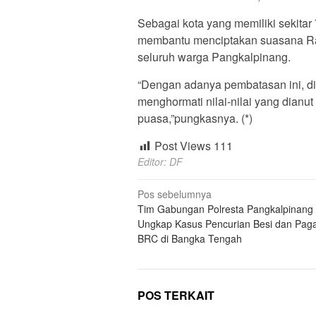
Sebagai kota yang memiliki sekitar
membantu menciptakan suasana Ra
seluruh warga Pangkalpinang.
“Dengan adanya pembatasan ini, d
menghormati nilai-nilai yang dian
puasa,”pungkasnya. (*)
Post Views
111
Editor: DF
Navigasi
Pos sebelumnya
Tim Gabungan Polresta Pangkalpinang 
pos
Ungkap Kasus Pencurian Besi dan Paga
BRC di Bangka Tengah
POS TERKAIT