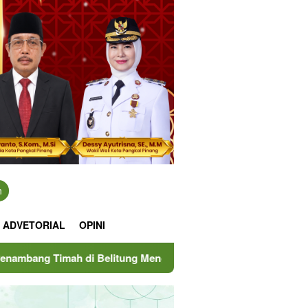
n
ADVETORIAL
OPINI
 Belitung Mengemuka, Ketua Komisi XII DPR Bambang Patijaya 