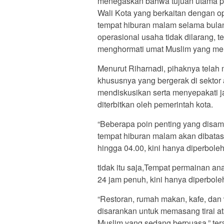
menegaskan bahwa tujuan utama pe
Wali Kota yang berkaitan dengan op
tempat hiburan malam selama bul
operasional usaha tidak dilarang, 
menghormati umat Muslim yang me
Menurut Riharnadi, pihaknya telah
khususnya yang bergerak di sektor 
mendiskusikan serta menyepakati j
diterbitkan oleh pemerintah kota.
“Beberapa poin penting yang disamp
tempat hiburan malam akan dibatas
hingga 04.00, kini hanya diperboleh
tidak itu saja,Tempat permainan an
24 jam penuh, kini hanya diperbole
“Restoran, rumah makan, kafe, dan
disarankan untuk memasang tirai a
Muslim yang sedang berpuasa,” ter