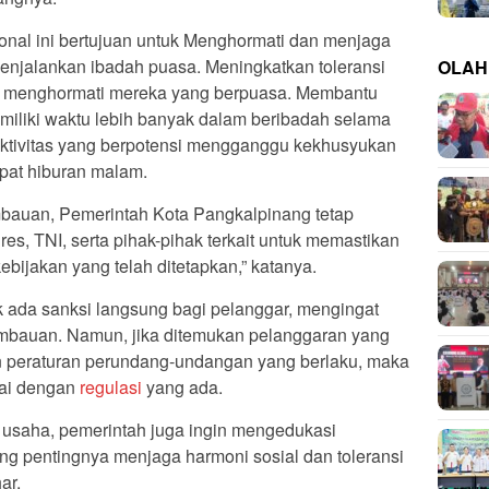
nal ini bertujuan untuk Menghormati dan menjaga
njalankan ibadah puasa. Meningkatkan toleransi
OLAH
an menghormati mereka yang berpuasa. Membantu
miliki waktu lebih banyak dalam beribadah selama
ktivitas yang berpotensi mengganggu kekhusyukan
pat hiburan malam.
imbauan, Pemerintah Kota Pangkalpinang tetap
es, TNI, serta pihak-pihak terkait untuk memastikan
bijakan yang telah ditetapkan,” katanya.
 ada sanksi langsung bagi pelanggar, mengingat
himbauan. Namun, jika ditemukan pelanggaran yang
n peraturan perundang-undangan yang berlaku, maka
uai dengan
regulasi
yang ada.
 usaha, pemerintah juga ingin mengedukasi
ng pentingnya menjaga harmoni sosial dan toleransi
ar.