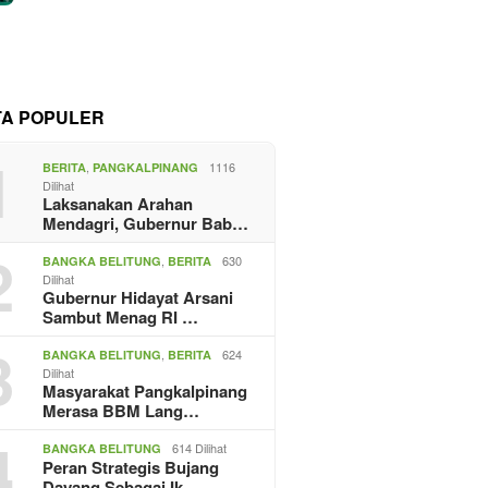
TA POPULER
1
,
1116
BERITA
PANGKALPINANG
Dilihat
Laksanakan Arahan
Mendagri, Gubernur Bab…
2
,
630
BANGKA BELITUNG
BERITA
Dilihat
Gubernur Hidayat Arsani
Sambut Menag RI …
3
,
624
BANGKA BELITUNG
BERITA
Dilihat
Masyarakat Pangkalpinang
Merasa BBM Lang…
4
614 Dilihat
BANGKA BELITUNG
Peran Strategis Bujang
Dayang Sebagai Ik…