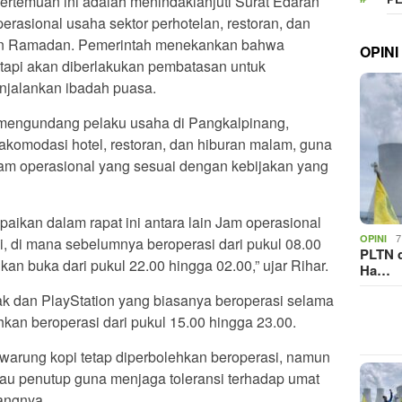
rtemuan ini adalah menindaklanjuti Surat Edaran
erasional usaha sektor perhotelan, restoran, dan
an Ramadan. Pemerintah menekankan bahwa
OPINI
tetapi akan diberlakukan pembatasan untuk
njalankan ibadah puasa.
 mengundang pelaku usaha di Pangkalpinang,
akomodasi hotel, restoran, dan hiburan malam, guna
am operasional yang sesuai dengan kebijakan yang
aikan dalam rapat ini antara lain Jam operasional
7
OPINI
i, di mana sebelumnya beroperasi dari pukul 08.00
PLTN d
kan buka dari pukul 22.00 hingga 02.00,” ujar Rihar.
Ha…
ak dan PlayStation yang biasanya beroperasi selama
hkan beroperasi dari pukul 15.00 hingga 23.00.
 warung kopi tetap diperbolehkan beroperasi, namun
tau penutup guna menjaga toleransi terhadap umat
angnya.