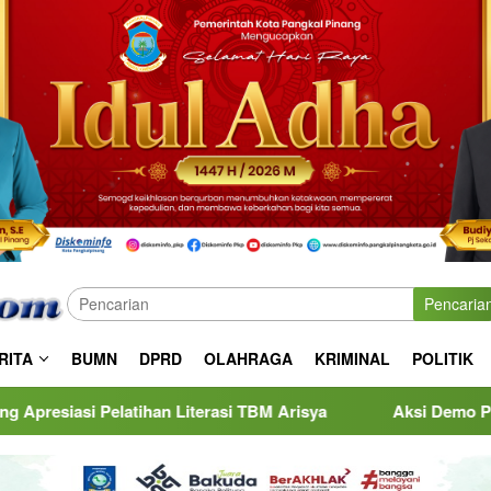
Pencaria
RITA
BUMN
DPRD
OLAHRAGA
KRIMINAL
POLITIK
ihan Literasi TBM Arisya
Aksi Demo Penambang Timah di