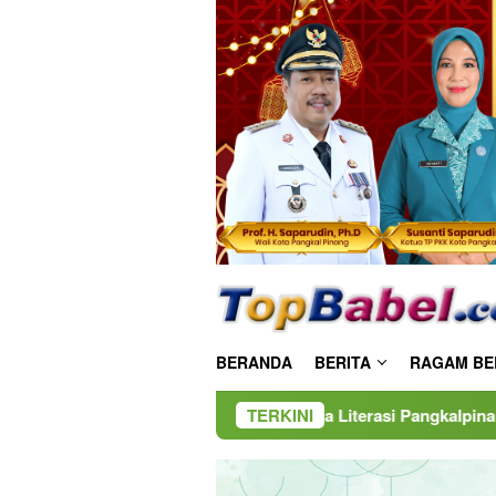
Loncat
ke
konten
BERANDA
BERITA
RAGAM BE
Bunda Literasi Pangkalpinang Apresiasi Pelat
TERKINI