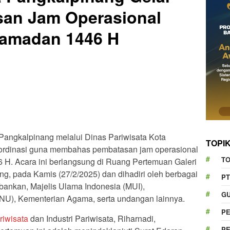
an Jam Operasional
amadan 1446 H
Pangkalpinang melalui Dinas Pariwisata Kota
TOPI
ordinasi guna membahas pembatasan jam operasional
T
H. Acara ini berlangsung di Ruang Pertemuan Galeri
g, pada Kamis (27/2/2025) dan dihadiri oleh berbagai
PT
erbankan, Majelis Ulama Indonesia (MUI),
GU
U), Kementerian Agama, serta undangan lainnya.
P
riwisata
dan Industri Pariwisata, Riharnadi,
P