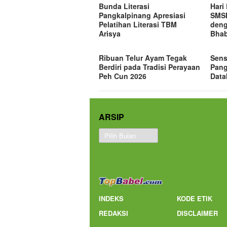
Bunda Literasi
Hari
Pangkalpinang Apresiasi
SMSI
Pelatihan Literasi TBM
deng
Arisya
Bhab
Ribuan Telur Ayam Tegak
Sens
Berdiri pada Tradisi Perayaan
Pang
Peh Cun 2026
Data
ARSIP
Arsip
INDEKS
KODE ETIK
REDAKSI
DISCLAIMER