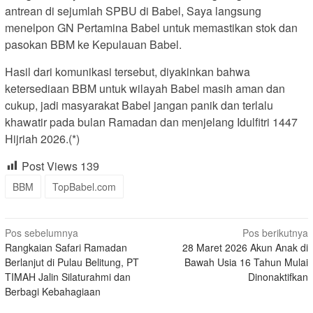
antrean di sejumlah SPBU di Babel, Saya langsung
menelpon GN Pertamina Babel untuk memastikan stok dan
pasokan BBM ke Kepulauan Babel.
Hasil dari komunikasi tersebut, diyakinkan bahwa
ketersediaan BBM untuk wilayah Babel masih aman dan
cukup, jadi masyarakat Babel jangan panik dan terlalu
khawatir pada bulan Ramadan dan menjelang Idulfitri 1447
Hijriah 2026.(*)
Post Views
139
BBM
TopBabel.com
Navigasi
Pos sebelumnya
Pos berikutnya
Rangkaian Safari Ramadan
28 Maret 2026 Akun Anak di
pos
Berlanjut di Pulau Belitung, PT
Bawah Usia 16 Tahun Mulai
TIMAH Jalin Silaturahmi dan
Dinonaktifkan
Berbagi Kebahagiaan