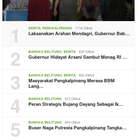
1
,
1116 Dilihat
BERITA
PANGKALPINANG
Laksanakan Arahan Mendagri, Gubernur Bab…
2
,
630 Dilihat
BANGKA BELITUNG
BERITA
Gubernur Hidayat Arsani Sambut Menag RI …
3
,
624 Dilihat
BANGKA BELITUNG
BERITA
Masyarakat Pangkalpinang Merasa BBM
Lang…
4
613 Dilihat
BANGKA BELITUNG
Peran Strategis Bujang Dayang Sebagai Ik…
5
609 Dilihat
BANGKA BELITUNG
Buser Naga Polresta Pangkalpinang Tangka…