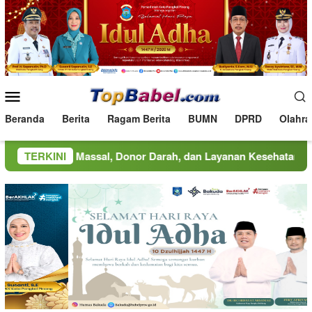
Loncat
ke
konten
Menu
Mobile
Beranda
Berita
Ragam Berita
BUMN
DPRD
Olahra
Massal, Donor Darah, dan Layanan Kesehatan Gratis
TERKINI
MIN