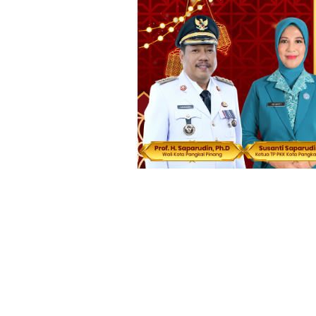
Loncat
ke
konten