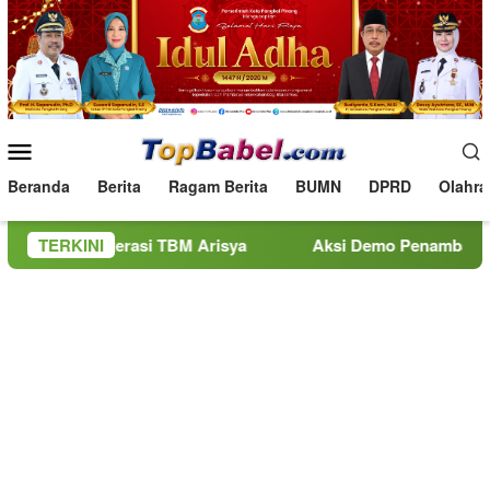
Loncat
ke
konten
Menu
Mobile
Beranda
Berita
Ragam Berita
BUMN
DPRD
Olahra
ihan Literasi TBM Arisya
TERKINI
Aksi Demo Penambang Timah di