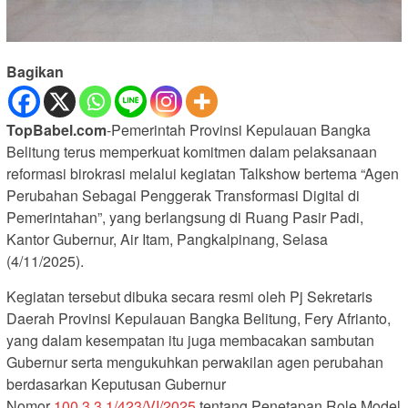
Bagikan
TopBabel.com
-Pemerintah Provinsi Kepulauan Bangka
Belitung terus memperkuat komitmen dalam pelaksanaan
reformasi birokrasi melalui kegiatan Talkshow bertema “Agen
Perubahan Sebagai Penggerak Transformasi Digital di
Pemerintahan”, yang berlangsung di Ruang Pasir Padi,
Kantor Gubernur, Air Itam, Pangkalpinang, Selasa
(4/11/2025).
Kegiatan tersebut dibuka secara resmi oleh Pj Sekretaris
Daerah Provinsi Kepulauan Bangka Belitung, Fery Afrianto,
yang dalam kesempatan itu juga membacakan sambutan
Gubernur serta mengukuhkan perwakilan agen perubahan
berdasarkan Keputusan Gubernur
Nomor
100.3.3.1/423/VI/2025
tentang Penetapan Role Model