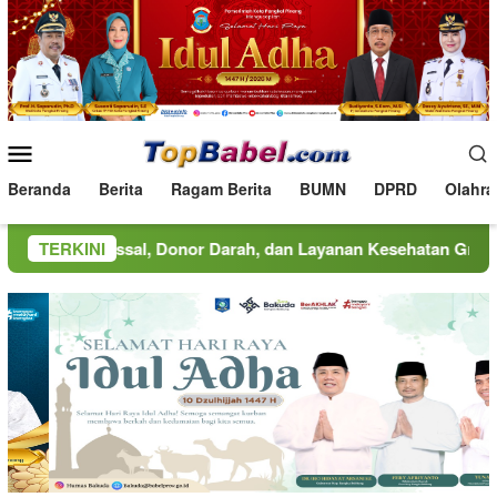
Loncat
ke
konten
Menu
Mobile
Beranda
Berita
Ragam Berita
BUMN
DPRD
Olahra
l, Donor Darah, dan Layanan Kesehatan Gratis
TERKINI
MINDucat