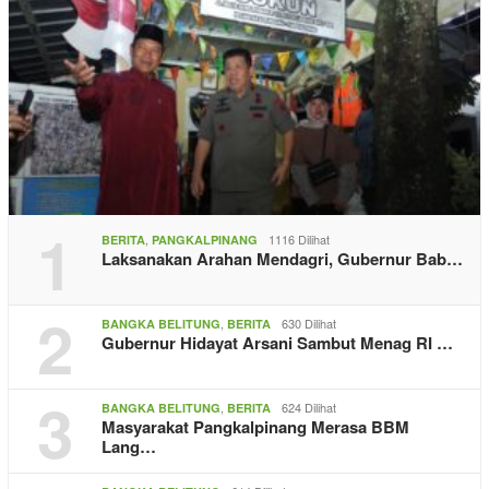
1
,
1116 Dilihat
BERITA
PANGKALPINANG
Laksanakan Arahan Mendagri, Gubernur Bab…
2
,
630 Dilihat
BANGKA BELITUNG
BERITA
Gubernur Hidayat Arsani Sambut Menag RI …
3
,
624 Dilihat
BANGKA BELITUNG
BERITA
Masyarakat Pangkalpinang Merasa BBM
Lang…